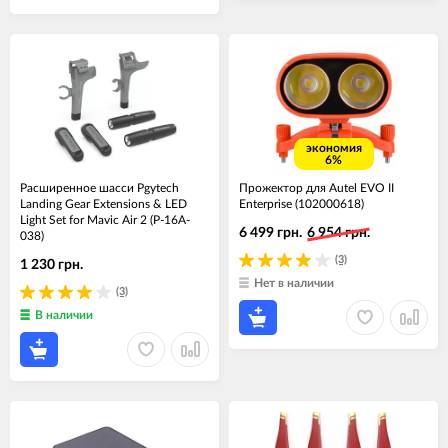
экономия
6%
Расширенное шасси Pgytech
Прожектор для Autel EVO II
Landing Gear Extensions & LED
Enterprise (102000618)
Light Set for Mavic Air 2 (P-16A-
6 499 грн.
6 954 грн.
038)
(3)
1 230 грн.
Нет в наличии
(3)
В наличии