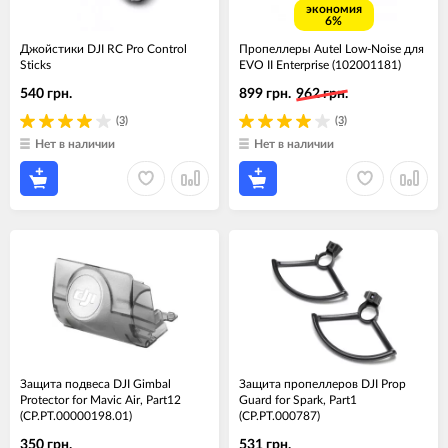
экономия
6%
Джойстики DJI RC Pro Control
Пропеллеры Autel Low-Noise для
Sticks
EVO II Enterprise (102001181)
540 грн.
899 грн.
962 грн.
(3)
(3)
Нет в наличии
Нет в наличии
Защита подвеса DJI Gimbal
Защита пропеллеров DJI Prop
Protector for Mavic Air, Part12
Guard for Spark, Part1
(CP.PT.00000198.01)
(CP.PT.000787)
350 грн.
531 грн.