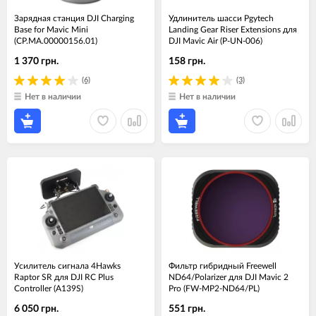
Зарядная станция DJI Charging
Удлинитель шасси Pgytech
Base for Mavic Mini
Landing Gear Riser Extensions для
(CP.MA.00000156.01)
DJI Mavic Air (P-UN-006)
1 370 грн.
158 грн.
(6)
(3)
Нет в наличии
Нет в наличии
Усилитель сигнала 4Hawks
Фильтр гибридный Freewell
Raptor SR для DJI RC Plus
ND64/Polarizer для DJI Mavic 2
Controller (A139S)
Pro (FW-MP2-ND64/PL)
6 050 грн.
551 грн.