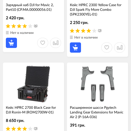
Зарядный хаб DJI for Mavic 2,
Кейс HPRC 2300 Yellow Case for
Part10 (CP.MA.00000056.01)
DJI Spark Fly More Combo
(SPK2300YEL-01)
2 420 грн.
2 250 грн.
(6)
(3)
Нет в наличии
Нет в наличии
Кейс HPRC 2700 Black Case for
Расширенное шасси Pgytech
DJI Ronin-M (ROM2700W-01)
Landing Gear Extensions for Mavic
Air 2 (P-16A-036)
8 650 грн.
391 грн.
(3)