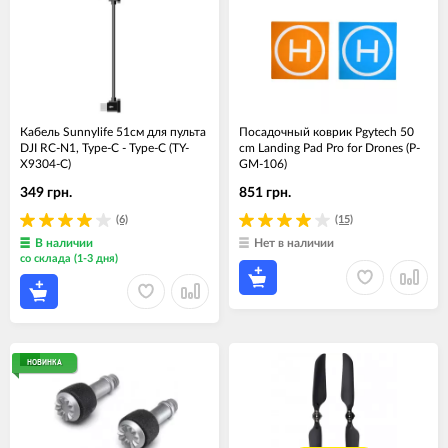
Кабель Sunnylife 51см для пульта
Посадочный коврик Pgytech 50
DJI RC-N1, Type-C - Type-C (TY-
cm Landing Pad Pro for Drones (P-
X9304-С)
GM-106)
349 грн.
851 грн.
(6)
(15)
В наличии
Нет в наличии
со склада (1-3 дня)
НОВИНКА