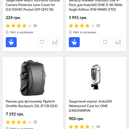
Защитный чехол Sunnylife Gimbal
Фильтр Freewell Standard Day 4-
Camera Protector Lens Cover for
Pack для Insta360 ONE R 4K Wide
DJI OSMO Pocket (OP-Q9178)
Angle Edition (FW-INWD-STD)
224 грн.
1 951 грн.
(6)
(3)
Нет в наличии
Нет в наличии
Рюкзак для фотокамер Pgytech
Защитный корпус Insta360
OneMo Backpack 25L (P-CB-024)
Waterproof Case for ONE
(CINONWP/A)
7 192 грн.
903 грн.
(3)
(6)
Нет в наличии