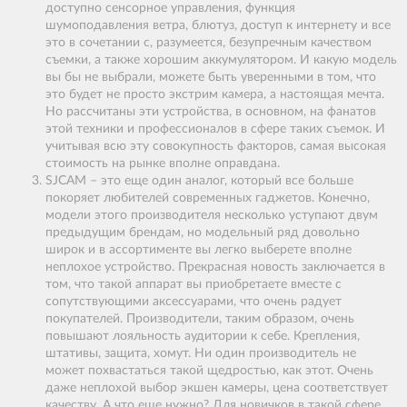
доступно сенсорное управления, функция
шумоподавления ветра, блютуз, доступ к интернету и все
это в сочетании с, разумеется, безупречным качеством
съемки, а также хорошим аккумулятором. И какую модель
вы бы не выбрали, можете быть уверенными в том, что
это будет не просто экстрим камера, а настоящая мечта.
Но рассчитаны эти устройства, в основном, на фанатов
этой техники и профессионалов в сфере таких съемок. И
учитывая всю эту совокупность факторов, самая высокая
стоимость на рынке вполне оправдана.
SJCAM – это еще один аналог, который все больше
покоряет любителей современных гаджетов. Конечно,
модели этого производителя несколько уступают двум
предыдущим брендам, но модельный ряд довольно
широк и в ассортименте вы легко выберете вполне
неплохое устройство. Прекрасная новость заключается в
том, что такой аппарат вы приобретаете вместе с
сопутствующими аксессуарами, что очень радует
покупателей. Производители, таким образом, очень
повышают лояльность аудитории к себе. Крепления,
штативы, защита, хомут. Ни один производитель не
может похвастаться такой щедростью, как этот. Очень
даже неплохой выбор экшен камеры, цена соответствует
качеству. А что еще нужно? Для новичков в такой сфере