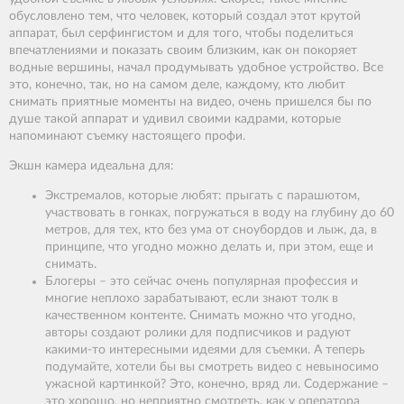
обусловлено тем, что человек, который создал этот крутой
аппарат, был серфингистом и для того, чтобы поделиться
впечатлениями и показать своим близким, как он покоряет
водные вершины, начал продумывать удобное устройство. Все
это, конечно, так, но на самом деле, каждому, кто любит
снимать приятные моменты на видео, очень пришелся бы по
душе такой аппарат и удивил своими кадрами, которые
напоминают съемку настоящего профи.
Экшн камера идеальна для:
Экстремалов, которые любят: прыгать с парашютом,
участвовать в гонках, погружаться в воду на глубину до 60
метров, для тех, кто без ума от сноубордов и лыж, да, в
принципе, что угодно можно делать и, при этом, еще и
снимать.
Блогеры – это сейчас очень популярная профессия и
многие неплохо зарабатывают, если знают толк в
качественном контенте. Снимать можно что угодно,
авторы создают ролики для подписчиков и радуют
какими-то интересными идеями для съемки. А теперь
подумайте, хотели бы вы смотреть видео с невыносимо
ужасной картинкой? Это, конечно, вряд ли. Содержание –
это хорошо, но неприятно смотреть, как у оператора