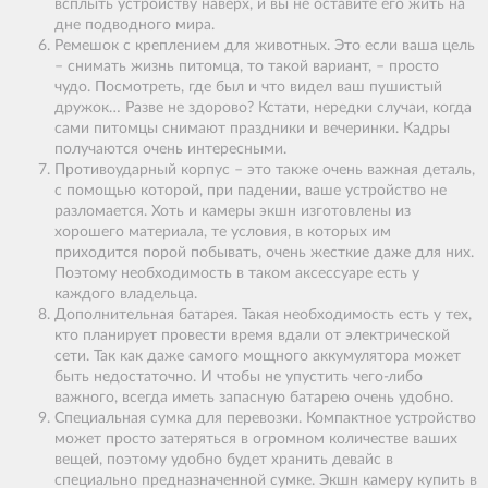
всплыть устройству наверх, и вы не оставите его жить на
дне подводного мира.
Ремешок с креплением для животных. Это если ваша цель
– снимать жизнь питомца, то такой вариант, – просто
чудо. Посмотреть, где был и что видел ваш пушистый
дружок… Разве не здорово? Кстати, нередки случаи, когда
сами питомцы снимают праздники и вечеринки. Кадры
получаются очень интересными.
Противоударный корпус – это также очень важная деталь,
с помощью которой, при падении, ваше устройство не
разломается. Хоть и камеры экшн изготовлены из
хорошего материала, те условия, в которых им
приходится порой побывать, очень жесткие даже для них.
Поэтому необходимость в таком аксессуаре есть у
каждого владельца.
Дополнительная батарея. Такая необходимость есть у тех,
кто планирует провести время вдали от электрической
сети. Так как даже самого мощного аккумулятора может
быть недостаточно. И чтобы не упустить чего-либо
важного, всегда иметь запасную батарею очень удобно.
Специальная сумка для перевозки. Компактное устройство
может просто затеряться в огромном количестве ваших
вещей, поэтому удобно будет хранить девайс в
специально предназначенной сумке. Экшн камеру купить в