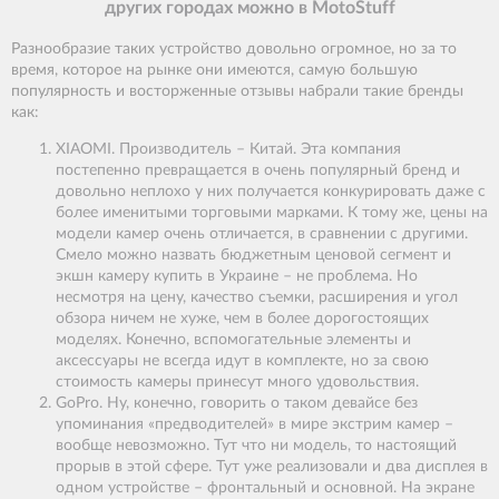
других городах можно в MotoStuff
Разнообразие таких устройство довольно огромное, но за то
время, которое на рынке они имеются, самую большую
популярность и восторженные отзывы набрали такие бренды
как:
XIAOMI. Производитель – Китай. Эта компания
постепенно превращается в очень популярный бренд и
довольно неплохо у них получается конкурировать даже с
более именитыми торговыми марками. К тому же, цены на
модели камер очень отличается, в сравнении с другими.
Смело можно назвать бюджетным ценовой сегмент и
экшн камеру купить в Украине – не проблема. Но
несмотря на цену, качество съемки, расширения и угол
обзора ничем не хуже, чем в более дорогостоящих
моделях. Конечно, вспомогательные элементы и
аксессуары не всегда идут в комплекте, но за свою
стоимость камеры принесут много удовольствия.
GoPro. Ну, конечно, говорить о таком девайсе без
упоминания «предводителей» в мире экстрим камер –
вообще невозможно. Тут что ни модель, то настоящий
прорыв в этой сфере. Тут уже реализовали и два дисплея в
одном устройстве – фронтальный и основной. На экране