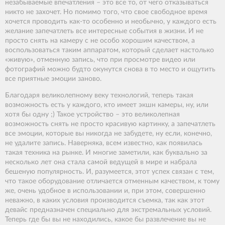
незабываемые впечатления – это все то, от чего отказываться
никто не захочет. Но помимо того, что свое свободное время
хочется проводить как-то особенно и необычно, у каждого есть
желание запечатлеть все интересные события в жизни. И не
просто снять на камеру с не особо хорошим качеством, а
воспользоваться таким аппаратом, который сделает настолько
«живую», отменную запись, что при просмотре видео или
фотографий можно будто окунутся снова в то место и ощутить
все приятные эмоции заново.
Благодаря великолепному веку технологий, теперь такая
возможность есть у каждого, кто имеет экшн камеры, ну, или
хотя бы одну ;) Такое устройство – это великолепная
возможность снять не просто красивую картинку, а запечатлеть
все эмоции, которые вы никогда не забудете, ну если, конечно,
не удалите запись. Наверняка, всем известно, как появилась
такая техника на рынке. И многие заметили, как буквально за
несколько лет она стала самой ведущей в мире и набрала
бешеную популярность. И, разумеется, этот успех связан с тем,
что такое оборудование отличается отменным качеством, к тому
же, очень удобное в использовании и, при этом, совершенно
неважно, в каких условия производится съемка, так как этот
девайс предназначен специально для экстремальных условий.
Теперь где бы вы не находились, какое бы развлечение вы не