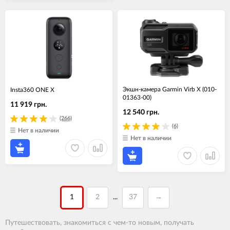
Экшн-камера Garmin Virb X (010-
Insta360 ONE X
01363-00)
11 919 грн.
12 540 грн.
(266)
(6)
Нет в наличии
Нет в наличии
1
2
37
→
...
Путешествовать, знакомиться с чем-то новым, получать