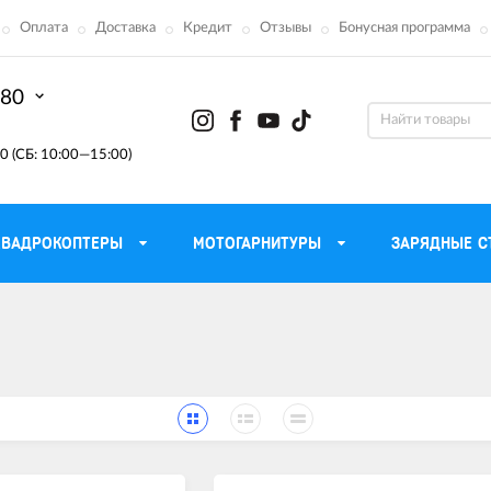
Оплата
Доставка
Кредит
Отзывы
Бонусная программа
-80
0 (СБ: 10:00—15:00)
КВАДРОКОПТЕРЫ
МОТОГАРНИТУРЫ
ЗАРЯДНЫЕ С
Моторные масла для
ефона
Тактическ
мотоцикла
Радиостанции 
сумки
Трансмиссионные масла
Приборы н
аторы
Тормозная жидкость
Проектор
летные
Смазка и чистка цепи
Веб-каме