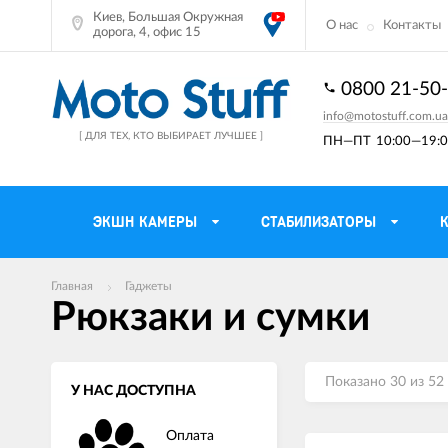
Киев, Большая Окружная
О нас
Контакты
дорога, 4, офис 15
0800 21-50
info@motostuff.com.ua
[ ДЛЯ ТЕХ, КТО ВЫБИРАЕТ ЛУЧШЕЕ ]
ПН—ПТ
10:00—19:0
ЭКШН КАМЕРЫ
СТАБИЛИЗАТОРЫ
Главная
Гаджеты
Мотошлемы
Держатели тел
Рюкзаки и сумки
Мотоперчатки
Моторюкзаки и 
Мотокуртки
Мото GPS навиг
Показано 30 из 52
У НАС ДОСТУПНА
Мотоштаны
Кофры мотоцик
Оплата
Мотоботы
Сетки багажные