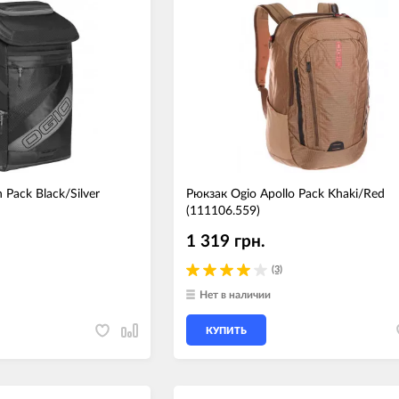
Вилочные масла
Носимые 
Пропитки воздушного фильтра
Рюкзаки и
 системы
Охлаждающая жидкость
Электрот
Мотохимия
Умный до
псы)
Бытовая т
PowerBan
 Pack Black/Silver
Рюкзак Ogio Apollo Pack Khaki/Red
fman для
аккумулят
(111106.559)
Туристиче
1 319 грн.
навигатор
рументов
Радиоупр
(3)
Нет в наличии
КУПИТЬ
екордеры