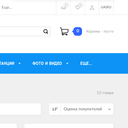
0
0
UA
|
RU
Еще...
0
Корзина
- пусто
ТАНЦИИ
ФОТО И ВИДЕО
ЕЩЕ...
ие наушники
Газовые обогреватели
52 товара
Motorola
Инверторные генераторы
очного видения
Трехфазные генераторы
Оценка покупателей
ы
Источники бесперебойного питания
ры