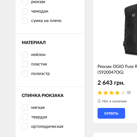
рюкзак
LED лампы головного света
Наушники
чемодан
сумка на плечо
МАТЕРИАЛ
нейлон
пластик
Рюкзак OGIO Fuse R
(5920047OG)
полиэстр
2 643 грн.
(9)
СПИНКА РЮКЗАКА
Нет в наличии
мягкая
КУПИТЬ
твердая
ортопедическая