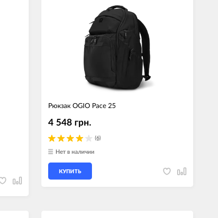
гаджеты
 сумки
ранспорт
м
ехника
k (Внешние
Рюкзак OGIO Pace 25
оры)
4 548 грн.
ские GPS-
ы
(6)
авляемые модели
Нет в наличии
КУПИТЬ