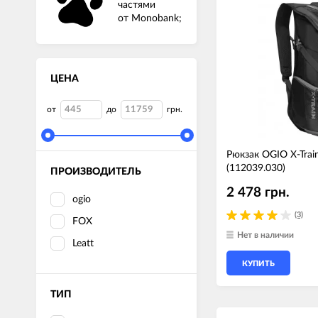
частями
от Monobank;
Мотокостюмы
Моточехлы
Противоугонные
Мотодождевики и бахилы
мото
Мотозащита
ЦЕНА
Мотозеркала
Термобелье, подшлемники,
Моторучки (гри
от
до
грн.
носки
Мотоэкипировка эндуро
Грузики руля
Функциональная одежда
Рюкзак OGIO X-Train
Мото сумки Wol
(112039.030)
ПРОИЗВОДИТЕЛЬ
эндуро
2 478 грн.
Тубус для инст
ogio
(3)
Защита рук
FOX
Нет в наличии
Leatt
КУПИТЬ
Авто GPS навигаторы
Диктофоны и р
ТИП
Видеорегистраторы
Акустика