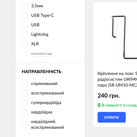
3.5мм
USB Type-C
USB
Lightning
XLR
показати ще
НАПРАВЛЕННІСТЬ
Кріплення на пояс 
радіосистем UWMI
спрямований
пара (SR-UM10-MC
всеспрямований
240 грн.
суперкардіоїда
В наявності
зі склад
кардіоїдна
КУПИТИ
кардіоїдний,
всеспрямований