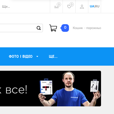
0
0
UA
|
RU
Ще...
0
Кошик
- порожньо
ФОТО І ВІДЕО
ЩЕ...
навушники
Газові обігрівачі
torola
Інверторні генератори
ічного бачення
Трехфазные генераторы
и
Джерела безперебійного живлення
ры