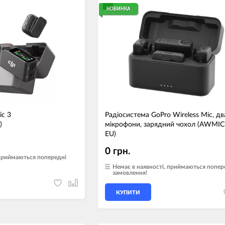
НОВИНКА
ic 3
Радіосистема GoPro Wireless Mic, дв
)
мікрофони, зарядний чохол (AWMIC
EU)
0 грн.
 приймаються попередні
Немає в наявності, приймаються попер
замовлення!
КУПИТИ