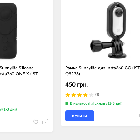
Носимі га
Пропитки повітряного фільтра
Рюкзаки т
теми мото
Охолоджуюча рідина
Електрот
Мотохімія
Розумний 
си)
Побутова 
PowerBank
fman для
unnylife Silicone
Рамка Sunnylife для Insta360 GO (IST
акумулято
Insta360 ONE X (IST-
Q9238)
Туристичн
ументів
450 грн.
Радіокеро
(3)
В наявності
зі складу (1-3 дні)
у (1-3 дні)
екордери
КУПИТИ