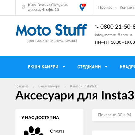
Київ, Велика Окружна
Про нас
Контакт
дорога, 4, офіс 15
0800 21-50-
info@motostuff.com.ua
[ДЛЯ ТИХ, ХТО ВИБИРАЄ КРАЩЕ]
ПН—ПТ
10:00—19:00 
ЕКШН КАМЕРИ
CТЕДІКАМИ
КВАДР
Головна
Екшн камери
Камери Insta360
Мотошоломи
Тримачі смартф
Аксесуари для Insta
Мото рукавички
Моторюкзаки та
Мотокуртки
Мото GPS навіг
Показано 30 з 94
У НАС ДОСТУПНА
Мотоштани
Кофри мотоцикл
Оплата
Мотоботи
Сітки багажні