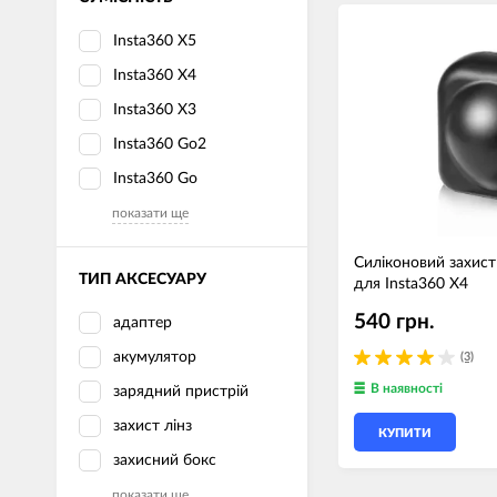
Insta360 X5
Insta360 X4
Insta360 X3
Insta360 Go2
Insta360 Go
показати ще
Силіконовий захис
ТИП АКСЕСУАРУ
для Insta360 X4
540 грн.
адаптер
акумулятор
(3)
В наявності
зарядний пристрій
захист лінз
КУПИТИ
захисний бокс
показати ще