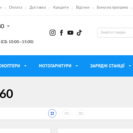
и
Оплата
Доставка
Кредити
Відгуки
Бонусна програма
80
(СБ: 10:00—15:00)
ОКОПТЕРИ
МОТОГАРНІТУРИ
ЗАРЯДНІ СТАНЦІЇ
ону
Моторні масла для мотоцикла
Тактичні 
360
Радіостанції Mo
 сумки
Трансмісійні масла
Прилади н
атори
Рідина для гальм
Проектор
етні
Мастило і чистка ланцюга
Веб-каме
Вилкові масла