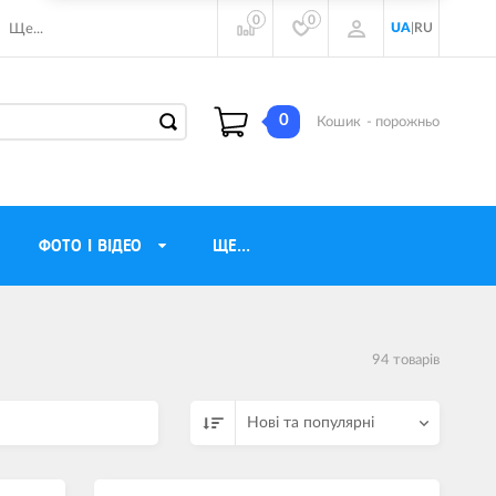
0
0
UA
|
RU
Ще...
0
Кошик
- порожньо
ФОТО І ВІДЕО
ЩЕ...
навушники
Газові обігрівачі
94 товарiв
torola
Інверторні генератори
ічного бачення
Трехфазные генераторы
Нові та популярні
и
Джерела безперебійного живлення
ры