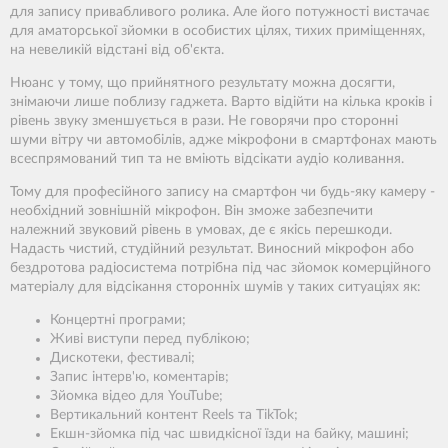
для запису привабливого ролика. Але його потужності вистачає
для аматорської зйомки в особистих цілях, тихих приміщеннях,
на невеликій відстані від об'єкта.
Нюанс у тому, що прийнятного результату можна досягти,
знімаючи лише поблизу гаджета. Варто відійти на кілька кроків і
рівень звуку зменшується в рази. Не говорячи про сторонні
шуми вітру чи автомобілів, адже мікрофони в смартфонах мають
всеспрямований тип та не вміють відсікати аудіо коливання.
Тому для професійного запису на смартфон чи будь-яку камеру -
необхідний зовнішній мікрофон. Він зможе забезпечити
належний звуковий рівень в умовах, де є якісь перешкоди.
Надасть чистий, студійний результат. Виносний мікрофон або
бездротова радіосистема потрібна під час зйомок комерційного
матеріалу для відсікання сторонніх шумів у таких ситуаціях як:
Концертні програми;
Живі виступи перед публікою;
Дискотеки, фестивалі;
Запис інтерв'ю, коментарів;
Зйомка відео для YouTube;
Вертикальний контент Reels та TikTok;
Екшн-зйомка під час швидкісної їзди на байку, машині;