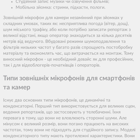
Студійний запис музики чи озвучення фільмів;
Мобільна зйомка: стрими, підкасти, пологи.
Зовнішній мікрофон для камери незамінний при зйомках у
складних умовах, таких як: несприятлива погода (вітер, дощ),
шум міського трафіку, або коли потрібно записати репортаж з
великої відстані, якщо оператор знаходиться за кілька десятків
метрів від ведучого. Вбудовані режими шумоподавлення та
фільтрів низьких частот у багато разів спрощують постобробку
матеріалу та економлять час, що витрачається на монтаж. Тому
виносний мікрофон - це необхідний девайс як для професійних,
так і для відеоблогерів-початківців і операторів.
Типи зовнішніх мікрофонів для смартфонів
та камер
Існує два основних типи мікрофонів, це динамічні та
конденсаторні. Перший тип використовується для великих сцен,
ведення репортажів, що застосовують у телебаченні. Їхня
перевага в тому, що вони не вловлюють сторонні шуми. Але
мінусом є великий розмір, вони погано працюють на високих
частотах, тому вони не підходять для студійного запису. Моделі
конденсаторного типу мають протилежні характеристики. Вони