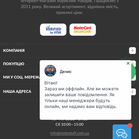
Інтернет-магазин корисних товарів. Працюємо з
2011 року. Великий асортимент, відмінна якість,
приємні ціни.
КОМПАНІЯ
ПОКУПЦЮ
МИ У СОЦ. МЕРЕЖАХ
НАША АДРЕСА
(068) 80-500-80
Пн—Пт 10:00—19:00
Сб 10:00—15:00
info@motostuff.com.ua