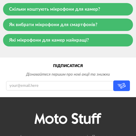
Скільки коштують мікрофони для камер?
Як вибрати мікрофони для смартфонів?
Які мікрофони для камер найкращі?
ПІДПИСАТИСЯ
Дізнавайтеся першим про нові акції та знижки