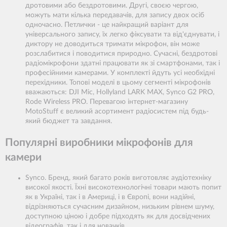
дротовими або бездротовими. Другі, своєю чергою,
можуть мати кілька передавачів, для запису двох осіб
одночасно. Петлички - це найкращий варіант для
універсального запису, їх легко фіксувати та від'єднувати, і
диктору не доводиться тримати мікрофон, він може
розслабитися і поводитися природно. Сучасні, бездротові
радіомікрофони здатні працювати як зі смартфонами, так і
професійними камерами. У комплекті йдуть усі необхідні
перехідники. Топові моделі в цьому сегменті мікрофонів
вважаються: DJI Mic, Hollyland LARK MAX, Synco G2 PRO,
Rode Wireless PRO. Перевагою інтернет-магазину
MotoStuff є великий асортимент радіосистем під будь-
який бюджет та завдання.
Популярні виробники мікрофонів для
камери
Synco. Бренд, який багато років виготовляє аудіотехніку
високої якості. Їхні високотехнологічні товари мають попит
як в Україні, так і в Америці, і в Європі, вони надійні,
відрізняються сучасним дизайном, низьким рівнем шуму,
доступною ціною і добре підходять як для досвідчених
відеографів, так і для новачків.