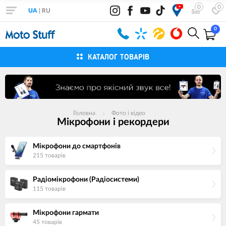
0
0
UA
|
RU
0
КАТАЛОГ ТОВАРІВ
Головна
Фото і відео
Мікрофони і рекордери
Мікрофони до смартфонів
215 товарiв
Радіомікрофони (Радіосистеми)
115 товарiв
Мікрофони гармати
45 товарiв