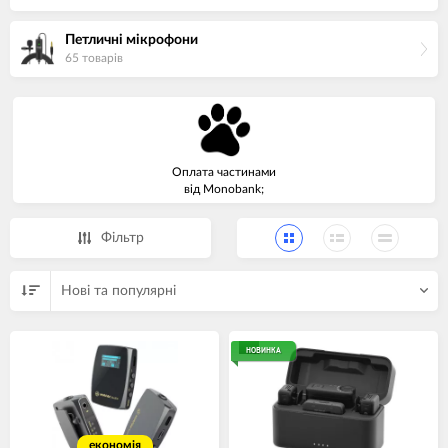
Петличні мікрофони
65 товарiв
Оплата частинами
від Monobank;
Фiльтр
Нові та популярні
НОВИНКА
економія