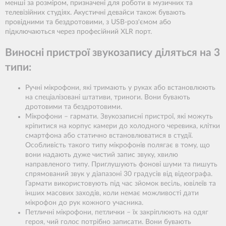
менші за розміром, призначені для роботи в музичних та
телевізійних студіях. Акустичні девайси також бувають
провідними та бездротовими, з USB-роз'ємом або
підключаються через професійний XLR порт.
Виносні пристрої звукозапису діляться на 3
типи:
Ручні мікрофони, які тримають у руках або встановлюють
на спеціалізовані штативи, триноги. Вони бувають
дротовими та бездротовими.
Мікрофони – гармати. Звукозаписні пристрої, які можуть
кріпитися на корпус камери до холодного черевика, клітки
смартфона або статично встановлюватися в студії.
Особливість такого типу мікрофонів полягає в тому, що
вони надають дуже чистий запис звуку, хвилю
направленого типу. Приглушують фонові шуми та пишуть
спрямований звук у діапазоні 30 градусів від відеографа.
Гармати використовують під час зйомок весіль, ювілеїв та
інших масових заходів, коли немає можливості дати
мікрофон до рук кожного учасника.
Петличні мікрофони, петлички – їх закріплюють на одяг
героя, чий голос потрібно записати. Вони бувають