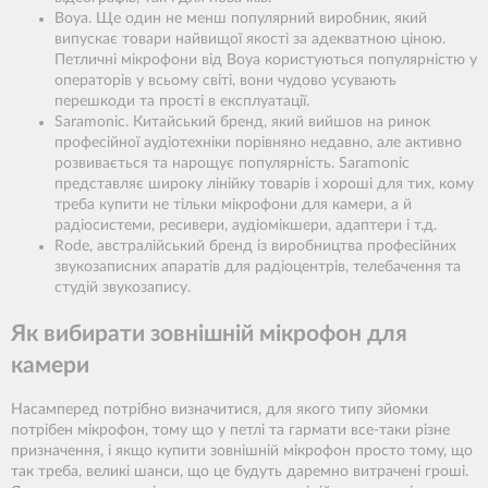
Boya. Ще один не менш популярний виробник, який
випускає товари найвищої якості за адекватною ціною.
Петличні мікрофони від Boya користуються популярністю у
операторів у всьому світі, вони чудово усувають
перешкоди та прості в експлуатації.
Saramonic. Китайський бренд, який вийшов на ринок
професійної аудіотехніки порівняно недавно, але активно
розвивається та нарощує популярність. Saramonic
представляє широку лінійку товарів і хороші для тих, кому
треба купити не тільки мікрофони для камери, а й
радіосистеми, ресивери, аудіомікшери, адаптери і т.д.
Rode, австралійський бренд із виробництва професійних
звукозаписних апаратів для радіоцентрів, телебачення та
студій звукозапису.
Як вибирати зовнішній мікрофон для
камери
Насамперед потрібно визначитися, для якого типу зйомки
потрібен мікрофон, тому що у петлі та гармати все-таки різне
призначення, і якщо купити зовнішній мікрофон просто тому, що
так треба, великі шанси, що це будуть даремно витрачені гроші.