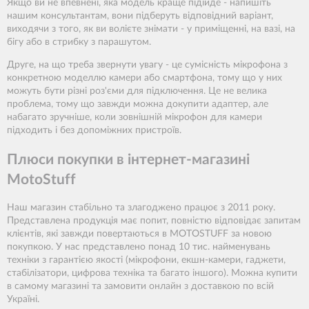
Якщо ви не впевнені, яка модель краще підійде - напишіть
нашим консультантам, вони підберуть відповідний варіант,
виходячи з того, як ви волієте знімати - у приміщенні, на вазі, на
бігу або в стрибку з парашутом.
Друге, на що треба звернути увагу - це сумісність мікрофона з
конкретною моделлю камери або смартфона, тому що у них
можуть бути різні роз'єми для підключення. Це не велика
проблема, тому що завжди можна докупити адаптер, але
набагато зручніше, коли зовнішній мікрофон для камери
підходить і без допоміжних пристроїв.
Плюси покупки в інтернет-магазині
MotoStuff
Наш магазин стабільно та злагоджено працює з 2011 року.
Представлена продукція має попит, повністю відповідає запитам
клієнтів, які завжди повертаються в MOTOSTUFF за новою
покупкою. У нас представлено понад 10 тис. найменувань
техніки з гарантією якості (мікрофони, екшн-камери, гаджети,
стабілізатори, цифрова техніка та багато іншого). Можна купити
в самому магазині та замовити онлайн з доставкою по всій
Україні.