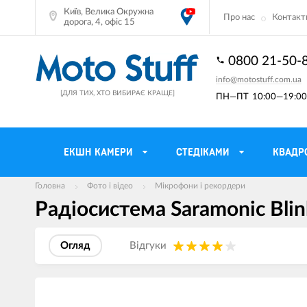
Київ, Велика Окружна
Про нас
Контакт
дорога, 4, офіс 15
0800 21-50-
info@motostuff.com.ua
[ДЛЯ ТИХ, ХТО ВИБИРАЄ КРАЩЕ]
ПН—ПТ
10:00—19:00 
ЕКШН КАМЕРИ
CТЕДІКАМИ
КВАДР
Головна
Фото і відео
Мікрофони і рекордери
Радіосистема Saramonic Blin
Мотошоломи
Тримачі смартф
Мото рукавички
Моторюкзаки та
Огляд
Вiдгуки
Мотокуртки
Мото GPS навіг
Мотоштани
Кофри мотоцикл
Зображення
товарів
Мотоботи
Сітки багажні