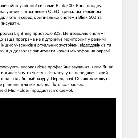
звичайно успішної системи Blink 500. Вона поєднує
я навушників, дисплеями OLED, тривалим терміном
ляють її серед оригінальної системи Blink 500 та
аписувати.
роз'єм Lightning пристрою iOS. Це дозволяє системі
кщо ваша програма не підтримує моніторинг у режимі
нших учасників віртуальних зустрічей, відеодзвінків та
eo, що дозволяє записувати кожен мікрофон на окремі
езпечують високоякісне професійне звучання, яким би ви
динамічну та чисту якість звуку на передавачі, який
о на стіл або амбразуру. Передавачі TX також можуть
е рішення для мікрофона. Їх також можна
ld Mic Holder (продається окремо).