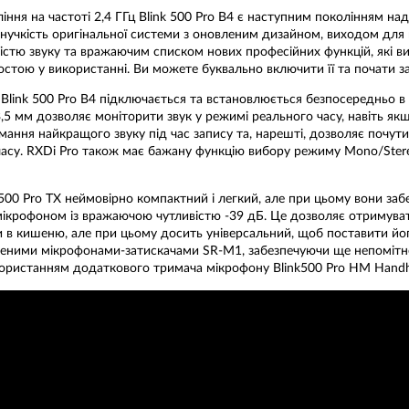
ння на частоті 2,4 ГГц Blink 500 Pro B4 є наступним поколінням над
гнучкість оригінальної системи з оновленим дизайном, виходом дл
тю звуку та вражаючим списком нових професійних функцій, які виді
стою у використанні. Ви можете буквально включити її та почати з
 Blink 500 Pro B4 підключається та встановлюється безпосередньо в 
3,5 мм дозволяє моніторити звук у режимі реального часу, навіть я
ння найкращого звуку під час запису та, нарешті, дозволяє почути і
часу. RXDi Pro також має бажану функцію вибору режиму Mono/Ster
00 Pro TX неймовірно компактний і легкий, але при цьому вони заб
крофоном із вражаючою чутливістю -39 дБ. Це дозволяє отримувати 
и в кишеню, але при цьому досить універсальний, щоб поставити йог
юченими мікрофонами-затискачами SR-M1, забезпечуючи ще непомітн
користанням додаткового тримача мікрофону Blink500 Pro HM Handhe