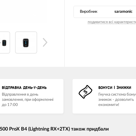
Виробник
saramonic
подивитися всі характерист
ВІДПРАВКА ДЕНЬ-У-ДЕНЬ
БОНУСИ І ЗНИЖКИ
Відправлення в день
Гнучка система бонус
замовлення, при оформленні
знижок - дозволить
до 17:00
економити!
 500 ProX B4 (Lightning RX+2TX) також придбали