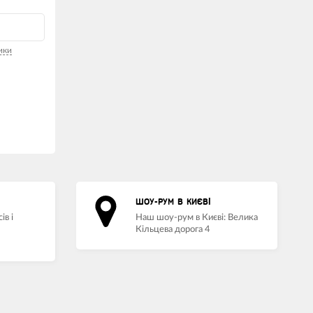
ики
ШОУ-РУМ В КИЄВІ
ів і
Наш шоу-рум в Києві: Велика
Кільцева дорога 4