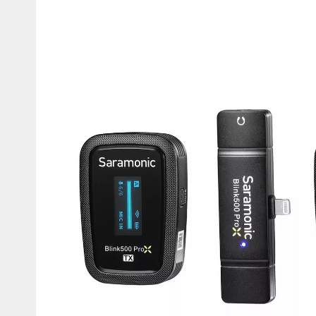
Мотокостюми
Моточохли
Мотодощовики та бахіли
Протиугінні сис
Мотозахист
Мотодзеркала
Термобілизна, балаклави,
Моторучки (гріп
шкарпетки
Грузики керма
Мотоекіпування ендуро
Мото сумки Wol
Функціональний одяг
ендуро
Тубус для інстр
Захист рук
Авто GPS навігатори
Диктофони та р
Відеореєстратори
Акустика
LED лампи головного світла
Навушники