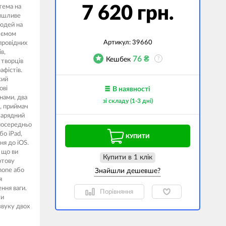
тема на
7 620 грн.
джети
омшливе
людей на
а сумки
з'ємом
Артикул:
39660
провідних
ранспорт
в,
76
₴
Кешбек
?
 творців
дім
афістів.
кий
техніка
ові
В наявності
нами, два
зі складу (1-3 дні)
 (Зовнішні
і, приймач
ри)
зарядний
посередньо
і GPS-навігатори
бо iPad,
КУПИТИ
я до iOS.
вані моделі
 що ви
Купити в 1 клiк
отову
hone або
я
ння ваги.
Порівняння
ти
звуку двох