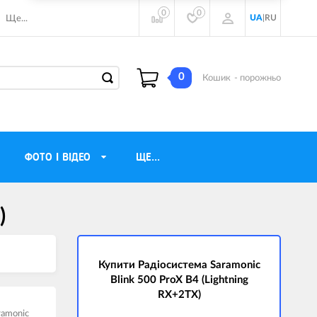
0
0
UA
|
RU
Ще...
0
Кошик
- порожньо
ФОТО І ВІДЕО
ЩЕ...
)
навушники
Газові обігрівачі
torola
Інверторні генератори
ічного бачення
Купити Радіосистема Saramonic
Трехфазные генераторы
Blink 500 ProX B4 (Lightning
и
Джерела безперебійного живлення
RX+2TX)
ры
ramonic