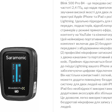
Blink 500 Pro B4 - це передова сис
Носимі га
частоті 2,4 ГГц, що надає пригол
Пропитки повітряного фільтра
звучання високої якості для двох 
Рюкзаки т
пристрої Apple iPhone та iPad з ро
теми мото
Охолоджуюча рідина
Lightning. Ідеально підходить для 
Електрот
передач, подкастерів, відеоблогері
Мотохімія
стримерів у режимі прямого ефіру,
Розумний 
контенту на YouTube та кінематогр
си)
Цей неймовірно портативний і лег
Побутова 
комплект включає два (2) бездрот
передавачі з вбудованими мікрофо
PowerBank
(2) професійні мікрофони-затискач
fman для
акумулято
з двома каналами та портативний 
кейс. Приймач підключається без
Туристичн
ументів
до гнізда Lightning вашого iPhone а
забезпечуючи цифрове підключенн
Радіокеро
Він настільки компактний і легкий,
можете додати повноцінну бездр
систему для двох людей на свій iP
iPad без необхідності використанн
екордери
додаткових аксесуарів або збільше
Це дозволяє легко використовува
бездротові мікрофони для запису 
людей.