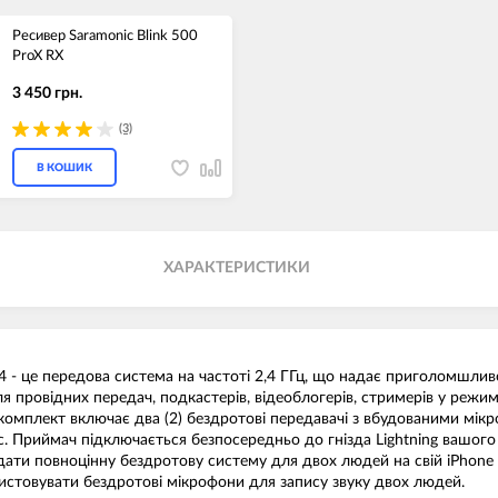
Ресивер Saramonic Blink 500
ProX RX
3 450 грн.
(3)
В КОШИК
ХАРАКТЕРИСТИКИ
 - це передова система на частоті 2,4 ГГц, що надає приголомшливе 
для провідних передач, подкастерів, відеоблогерів, стримерів у режим
комплект включає два (2) бездротові передавачі з вбудованими мікр
. Приймач підключається безпосередньо до гнізда Lightning вашого
одати повноцінну бездротову систему для двох людей на свій iPhone
ристовувати бездротові мікрофони для запису звуку двох людей.