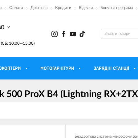
и
Оплата
Доставка
Кредити
Відгуки
Бонусна програма
80
(СБ: 10:00—15:00)
ОКОПТЕРИ
МОТОГАРНІТУРИ
ЗАРЯДНІ СТАНЦІЇ
k 500 ProX B4 (Lightning RX+2TX
ону
Моторні масла для мотоцикла
Тактичні 
Радіостанції Mo
 сумки
Трансмісійні масла
Прилади н
атори
Рідина для гальм
Проектор
етні
Мастило і чистка ланцюга
Веб-каме
Бездротова система мікрофону Sa
Вилкові масла