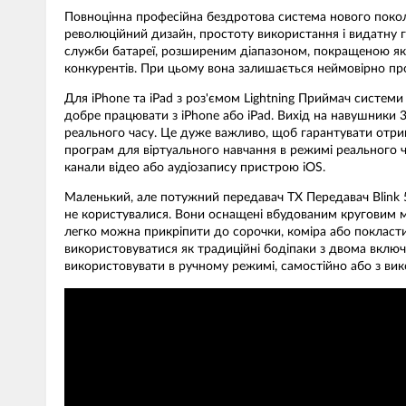
Повноцінна професійна бездротова система нового поколі
революційний дизайн, простоту використання і видатну 
служби батареї, розширеним діапазоном, покращеною якіс
конкурентів. При цьому вона залишається неймовірно про
Для iPhone та iPad з роз'ємом Lightning Приймач системи
добре працювати з iPhone або iPad. Вихід на навушники 
реального часу. Це дуже важливо, щоб гарантувати отрима
програм для віртуального навчання в режимі реального 
канали відео або аудіозапису пристрою iOS.
Маленький, але потужний передавач TX Передавач Blink 5
не користувалися. Вони оснащені вбудованим круговим мі
легко можна прикріпити до сорочки, коміра або покласт
використовуватися як традиційні бодіпаки з двома вкл
використовувати в ручному режимі, самостійно або з ви