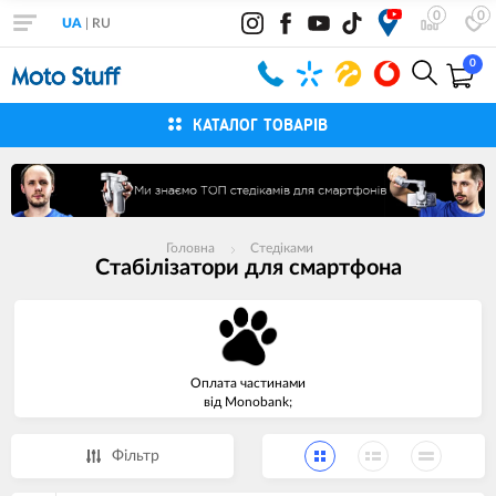
0
0
UA
|
RU
0
КАТАЛОГ ТОВАРІВ
Головна
Cтедіками
Стабілізатори для смартфона
Оплата частинами
від Monobank;
Фiльтр