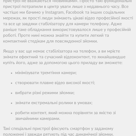
пристрої не вважаються «новинками». Просто такі функціональні
пристрої потрапили в центр уваги лише з недавнього часу. Все
частіше ми бачимо у Instagram, Facebook та інших соціальних
мережах, як прості люди знімають цікаві відео професійної якості
та все це завдяки стабілізатору для камери телефону. Адже
раніше таке обладнання використовувалося лише у професійній
роботі. Проте нині можна знайти та купити легкий та
компактний стедікам для повсякденної зйомки.
Якщо у вас ще немає стабілізатора на телефон, а ви мрієте
знімати ефектний та сучасний відеоконтент, то якнайшвидше
купіть його, адже за допомогою цього приладу ви зможете:
мінімізувати тремтіння камери;
створювати плавне відео високої якості;
вибрати різні режими зйомки;
знімати екстремальні ролики в умовах;
робити контент, який можна порівняти за якістю зі
звичайними камерами.
Такі спеціальні пристрої фіксують смартфон у заданому
положенні і завжди рятують під час динамічної зйомки.