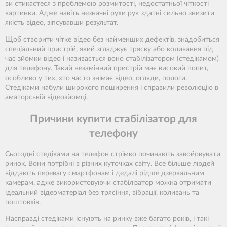
ви стикаєтеся з проблемою розмитості, недостатньої чіткості
картинки. Адже навіть незначні рухи рук здатні сильно знизити
якість відео, зіпсувавши результат.
Щоб створити чітке відео без найменших дефектів, знадобиться
спеціальний пристрій, який згладжує тряску або коливання під
час зйомки відео і називається воно стабілізатором (стедікамом)
для телефону. Такий незамінний пристрій має високий попит,
особливо у тих, хто часто знімає відео, огляди, пологи.
Стедіками набули широкого поширення і справили революцію в
аматорській відеозйомці.
Причини купити стабілізатор для
телефону
Сьогодні стедіками на телефон стрімко починають завойовувати
ринок. Вони потрібні в різних куточках світу. Все більше людей
віддають перевагу смартфонам і дедалі рідше дзеркальним
камерам, адже використовуючи стабілізатор можна отримати
ідеальний відеоматеріал без трясіння, вібрації, коливань та
поштовхів.
Насправді стедіками існують на ринку вже багато років, і такі