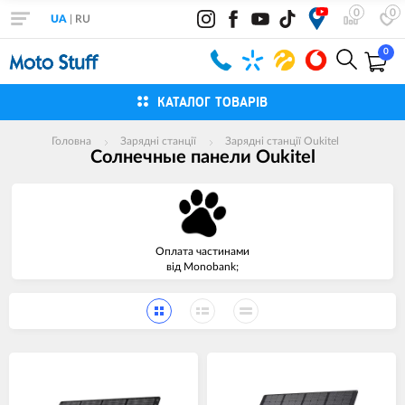
0
0
UA
|
RU
0
КАТАЛОГ ТОВАРІВ
Головна
Зарядні станції
Зарядні станції Oukitel
Солнечные панели Oukitel
Оплата частинами
від Monobank;