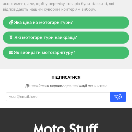
асортимент, але, щоб у переліку товарів були тільки ті, які
відповідають нашим суворим критеріям вибору.
💰 Яка ціна на мотогарнітури?
🏅 Які мотогарнітури найкращі?
⚖️ Як вибирати мотогарнітуру?
ПІДПИСАТИСЯ
Дізнавайтеся першим про нові акції та знижки