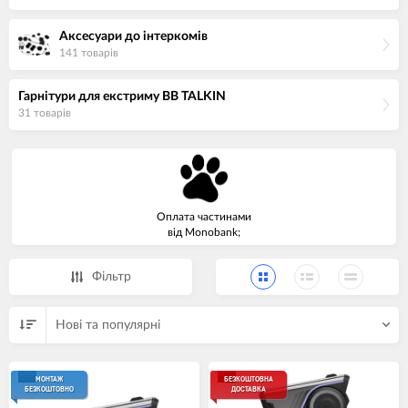
Аксесуари до інтеркомів
141 товарiв
Гарнітури для екстриму BB TALKIN
31 товарiв
Оплата частинами
від Monobank;
Фiльтр
Нові та популярні
МОНТАЖ
БЕЗКОШТОВНА
БЕЗКОШТОВНО
ДОСТАВКА