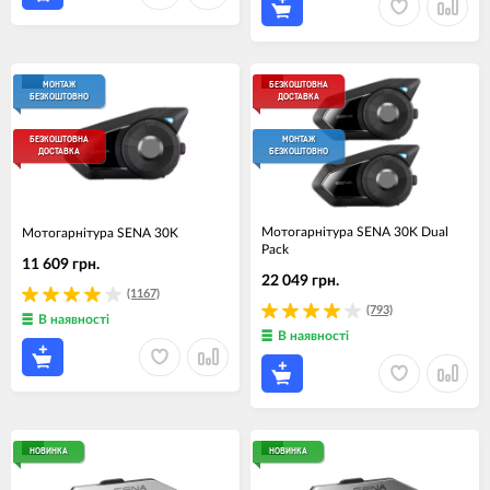
МОНТАЖ
БЕЗКОШТОВНА
БЕЗКОШТОВНО
ДОСТАВКА
БЕЗКОШТОВНА
МОНТАЖ
ДОСТАВКА
БЕЗКОШТОВНО
Мотогарнiтура SENA 30K Dual
Мотогарнiтура SENA 30K
Pack
11 609 грн.
22 049 грн.
(1167)
(793)
В наявності
В наявності
НОВИНКА
НОВИНКА