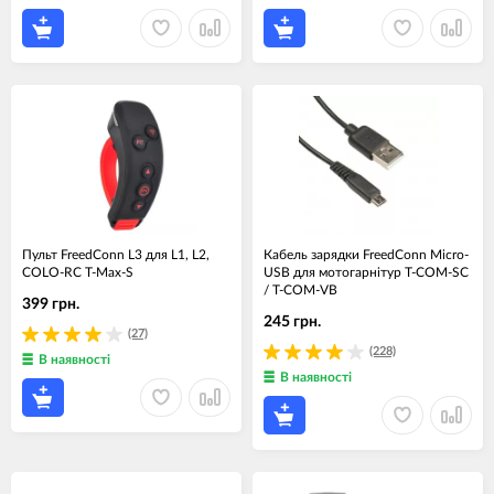
Пульт FreedConn L3 для L1, L2,
Кабель зарядки FreedConn Micro-
COLO-RC T-Max-S
USB для мотогарнітур T-COM-SC
/ T-COM-VB
399 грн.
245 грн.
(27)
(228)
В наявності
В наявності