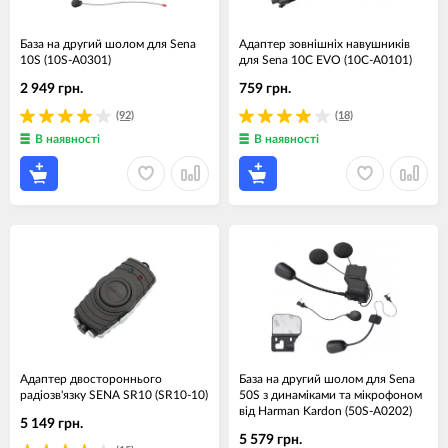
База на другий шолом для Sena
Адаптер зовнішніх навушників
10S (10S-A0301)
для Sena 10C EVO (10C-A0101)
2 949 грн.
759 грн.
(92)
(18)
В наявності
В наявності
Адаптер двостороннього
База на другий шолом для Sena
радіозв'язку SENA SR10 (SR10-10)
50S з динаміками та мікрофоном
від Harman Kardon (50S-A0202)
5 149 грн.
5 579 грн.