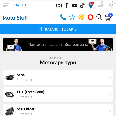
0
0
UA
|
RU
0
КАТАЛОГ ТОВАРІВ
Головна
Мотогарнітури
Sena
54 товарiв
FDC (FreedConn)
34 товарiв
Scala Rider
18 товарiв