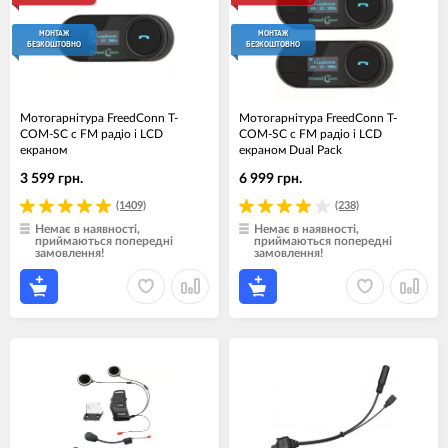
МОНТАЖ
МОНТАЖ
БЕЗКОШТОВНО
БЕЗКОШТОВНО
Мотогарнiтура FreedConn T-
Мотогарнітура FreedConn T-
COM-SC c FM радіо і LCD
COM-SC c FM радіо і LCD
екраном
екраном Dual Pack
3 599 грн.
6 999 грн.
(1409)
(238)
Немає в наявності,
Немає в наявності,
приймаються попередні
приймаються попередні
замовлення!
замовлення!