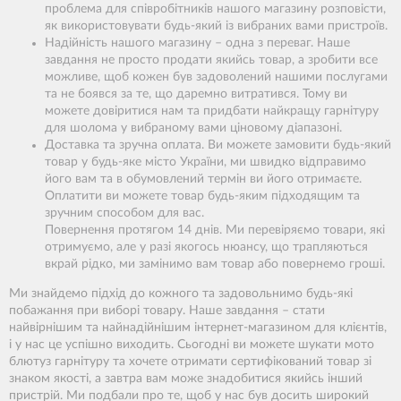
проблема для співробітників нашого магазину розповісти,
як використовувати будь-який із вибраних вами пристроїв.
Надійність нашого магазину – одна з переваг. Наше
завдання не просто продати якийсь товар, а зробити все
можливе, щоб кожен був задоволений нашими послугами
та не боявся за те, що даремно витратився. Тому ви
можете довіритися нам та придбати найкращу гарнітуру
для шолома у вибраному вами ціновому діапазоні.
Доставка та зручна оплата. Ви можете замовити будь-який
товар у будь-яке місто України, ми швидко відправимо
його вам та в обумовлений термін ви його отримаєте.
Оплатити ви можете товар будь-яким підходящим та
зручним способом для вас.
Повернення протягом 14 днів. Ми перевіряємо товари, які
отримуємо, але у разі якогось нюансу, що трапляються
вкрай рідко, ми замінимо вам товар або повернемо гроші.
Ми знайдемо підхід до кожного та задовольнимо будь-які
побажання при виборі товару. Наше завдання – стати
найвірнішим та найнадійнішим інтернет-магазином для клієнтів,
і у нас це успішно виходить. Сьогодні ви можете шукати мото
блютуз гарнітуру та хочете отримати сертифікований товар зі
знаком якості, а завтра вам може знадобитися якийсь інший
пристрій. Ми подбали про те, щоб у нас був досить широкий