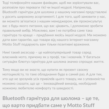
Тоді телефонуйте нашим фахівцям, щоб ми зорієнтували вас,
розповіли про переваги тієї чи іншої моделі. Наприклад,
Bluetooth гарнітури для шолома у нашому магазині представлені
у досить широкому асортименті. І для того, щоб замовити у нас,
ви можете зв'язатися з нашим менеджером, він проконсультує
вас з будь-якого питання, що вас цікавить, і допоможе зробити
правильний вибір. Можливо, вам і не потрібна саме така
гарнітура та краще – придбання якоїсь іншої моделі. Ми можемо
дати вам гарантію, що товари від нашого інтернет-магазину
Motto Stuff подарують вам тільки позитивні враження.
Нині такий аксесуар – це найпопулярніший товар серед
власників мото, причому як у профі, так і новачків. У багатьох
ситуаціях блютуз гарнітура для шолома значно спрощує життя.
Тому якщо ви не знаєте, що купити як презент своєму
мотоциклісту, то таке обладнання буде в самий раз. А для тих,
хто ще не зрозумів усіх привілеїв цього товару, ми з упевненістю
можемо сказати, що це – інноваційний винахід, необхідний
кожному любителю комфорту та швидкості.
Bluetooth гарнітура для шолома – це те,
що варто придбати саме у Motto Stuff