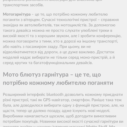
транспортних засобів.
Мотогарнітура
– це те, що потрібно кожному любителю
поганяти з вітерцем. Сучасні технологічні пристрої – справжня
знахідка як автолюбителів, так мотоциклістів. За допомогою
такого девайса можна не просто слухати улюблені треки в
високій якості та з хорошим звуком, але і зробити конференцію,
можна поговорити з тими, хто в дорозі на іншому транспорті,
або навіть з пасажиром ззаду. При цьому, ви не
відволікатиметеся від дороги, а це дуже важливо. Достаток
моделей надає вибирати не тільки серед моно-пристрій, а й
серед крутих та багатофункціональних девайсів.
Мото блютуз гарнітура – це те, що
потрібно кожному любителю поганяти
Розширений інтерфейс bluetooth дозволить кожному приєднати
різні пристрої, такі як GPS-навігатор, смартфон. Раніше така теж
була, але доводилося вибирати одну з функцій пристрою, але, на
щастя, тепер це далеко позаду, адже існують нові моделі.
Виробники намагаються щосили, щоб догодити вимогливим
потребам покупців. Новинки високої якості сучасної гарнітури ви
зможете знайти у нашому інтернет-магазині Motto Stuff. Ми