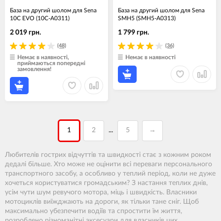
База на другий шолом для Sena
База на другий шолом для Sena
10C EVO (10C-A0311)
SMH5 (SMH5-A0313)
2 019 грн.
1 799 грн.
(48)
(36)
Немає в наявності,
Немає в наявності
приймаються попередні
замовлення!
1
2
5
→
...
Любителів гострих відчуттів та швидкості стає з кожним роком
дедалі більше. Хто може не оцінити всі переваги персонального
транспортного засобу, а особливо у теплий період, коли не дуже
хочеться користуватися громадським? З настання теплих днів,
усім чути шум ревучого мотора, міць і швидкість. Власники
мотоциклів виїжджають на дороги, як тільки тане сніг. Щоб
максимально убезпечити водіїв та спростити їм життя,
розроблено різноманітні аксесуари для власників цих