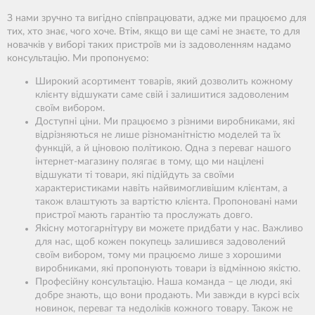
З нами зручно та вигідно співпрацювати, адже ми працюємо для
тих, хто знає, чого хоче. Втім, якщо ви ще самі не знаєте, то для
новачків у виборі таких пристроїв ми із задоволенням надамо
консультацію. Ми пропонуємо:
Широкий асортимент товарів, який дозволить кожному
клієнту відшукати саме свій і залишитися задоволеним
своїм вибором.
Доступні ціни. Ми працюємо з різними виробниками, які
відрізняються не лише різноманітністю моделей та їх
функцій, а й ціновою політикою. Одна з переваг нашого
інтернет-магазину полягає в тому, що ми націлені
відшукати ті товари, які підійдуть за своїми
характеристиками навіть найвимогливішим клієнтам, а
також влаштують за вартістю клієнта. Пропоновані нами
пристрої мають гарантію та прослужать довго.
Якісну мотогарнітуру ви можете придбати у нас. Важливо
для нас, щоб кожен покупець залишився задоволений
своїм вибором, тому ми працюємо лише з хорошими
виробниками, які пропонують товари із відмінною якістю.
Професійну консультацію. Наша команда – це люди, які
добре знають, що вони продають. Ми завжди в курсі всіх
новинок, переваг та недоліків кожного товару. Також не