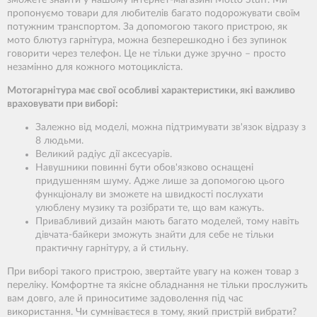
пропонуємо товари для любителів багато подорожувати своїм
потужним транспортом. За допомогою такого пристрою, як
мото блютуз гарнітура, можна безперешкодно і без зупинок
говорити через телефон. Це не тільки дуже зручно – просто
незамінно для кожного мотоцикліста.
Мотогарнітура має свої особливі характеристики, які важливо
враховувати при виборі:
Залежно від моделі, можна підтримувати зв'язок відразу з
8 людьми.
Великий радіус дії аксесуарів.
Навушники повинні бути обов'язково оснащені
придушенням шуму. Адже лише за допомогою цього
функціоналу ви зможете на швидкості послухати
улюблену музику та розібрати те, що вам кажуть.
Привабливий дизайн мають багато моделей, тому навіть
дівчата-байкери зможуть знайти для себе не тільки
практичну гарнітуру, а й стильну.
При виборі такого пристрою, звертайте увагу на кожен товар з
переліку. Комфортне та якісне обладнання не тільки прослужить
вам довго, але й приноситиме задоволення під час
використання. Чи сумніваєтеся в тому, який пристрій вибрати?