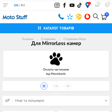
0
0
UA
|
RU
0
КАТАЛОГ ТОВАРІВ
Головна
Cтедіками
Стедіками Moza
Для MirrorLess камер
Оплата частинами
від Monobank;
Нові та популярні