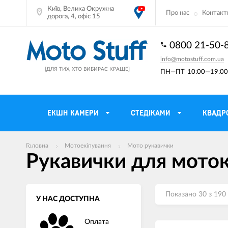
Київ, Велика Окружна
Про нас
Контакт
дорога, 4, офіс 15
0800 21-50-
info@motostuff.com.ua
[ДЛЯ ТИХ, ХТО ВИБИРАЄ КРАЩЕ]
ПН—ПТ
10:00—19:00 
ЕКШН КАМЕРИ
CТЕДІКАМИ
КВАДР
Головна
Мотоекіпування
Мото рукавички
Мотошоломи
Тримачі смартф
Рукавички для мото
Мото рукавички
Моторюкзаки та
Мотокуртки
Мото GPS навіг
Показано 30 з 190
У НАС ДОСТУПНА
Мотоштани
Кофри мотоцикл
Оплата
Мотоботи
Сітки багажні