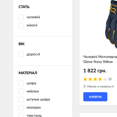
СТАТЬ
чоловічі
жіночі
ВІК
дорослі
Чоловічі Мотоперча
Glove Navy Yellow
1 822 грн.
МАТЕРІАЛ
(3)
шкіра
Немає в наявності
нейлон
КУПИТИ
штучна шкіра
неопрен
текстиль