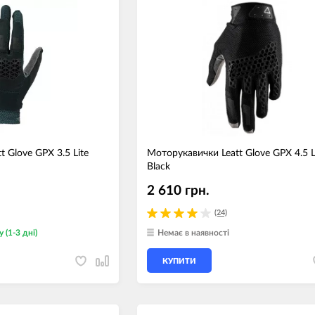
Носимі га
Пропитки повітряного фільтра
Рюкзаки т
теми мото
Охолоджуюча рідина
Електрот
Мотохімія
Розумний 
си)
Побутова 
PowerBank
fman для
 Glove GPX 3.5 Lite
Моторукавички Leatt Glove GPX 4.5 L
акумулято
Black
Туристичн
ументів
2 610 грн.
Радіокеро
(24)
у (1-3 дні)
Немає в наявності
екордери
КУПИТИ