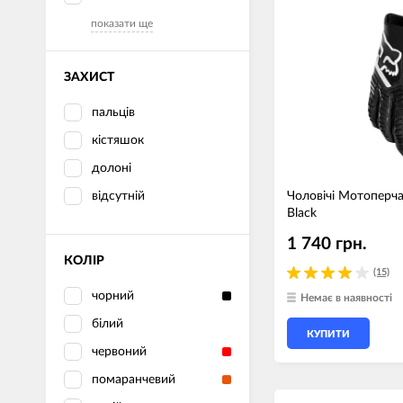
показати ще
ЗАХИСТ
пальців
кістяшок
долоні
відсутній
Чоловічі Мотоперча
Black
1 740 грн.
КОЛІР
(15)
чорний
Немає в наявності
білий
КУПИТИ
червоний
помаранчевий