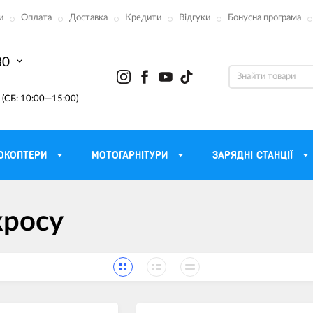
и
Оплата
Доставка
Кредити
Відгуки
Бонусна програма
80
(СБ: 10:00—15:00)
ОКОПТЕРИ
МОТОГАРНІТУРИ
ЗАРЯДНІ СТАНЦІЇ
ону
Моторні масла для мотоцикла
Тактичні 
кросу
Радіостанції Mo
 сумки
Трансмісійні масла
Прилади н
атори
Рідина для гальм
Проектор
етні
Мастило і чистка ланцюга
Веб-каме
Вилкові масла