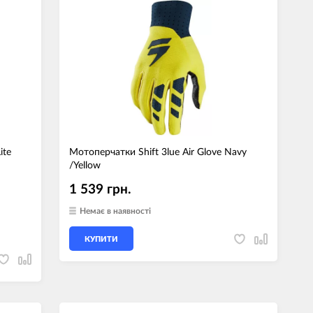
джети
а сумки
ранспорт
дім
техніка
 (Зовнішні
ite
Мотоперчатки Shift 3lue Air Glove Navy
ри)
/Yellow
і GPS-навігатори
1 539 грн.
вані моделі
Немає в наявності
КУПИТИ