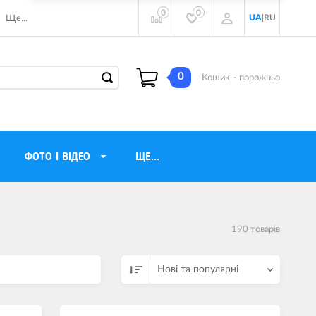
0
0
UA
|
RU
Ще...
0
Кошик
- порожньо
ФОТО І ВІДЕО
ЩЕ...
навушники
Газові обігрівачі
190 товарiв
torola
Інверторні генератори
ічного бачення
Трехфазные генераторы
Нові та популярні
и
Джерела безперебійного живлення
ры