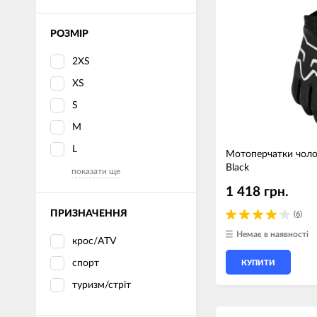
РОЗМІР
2XS
XS
S
M
L
Мотоперчатки чолові
Black
показати ще
1 418 грн.
ПРИЗНАЧЕННЯ
(6)
Немає в наявності
крос/ATV
спорт
КУПИТИ
туризм/стріт