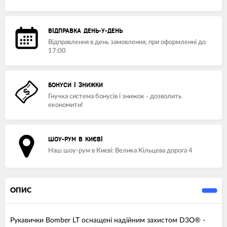
ВІДПРАВКА ДЕНЬ-У-ДЕНЬ
Відправлення в день замовлення, при оформленні до
17:00
БОНУСИ І ЗНИЖКИ
Гнучка система бонусів і знижок - дозволить
економити!
ШОУ-РУМ В КИЄВІ
Наш шоу-рум в Києві: Велика Кільцева дорога 4
ОПИС
Рукавички Bomber LT оснащені надійним захистом D3O® -