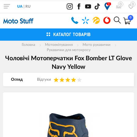
0
0
UA
|
RU
0
КАТАЛОГ ТОВАРІВ
Головна
Мотоекіпування
Мото рукавички
Рукавички для мотокросу
Чоловічі Мотоперчатки Fox Bomber LT Glove
Navy Yellow
Огляд
Вiдгуки
Зображення
товарів