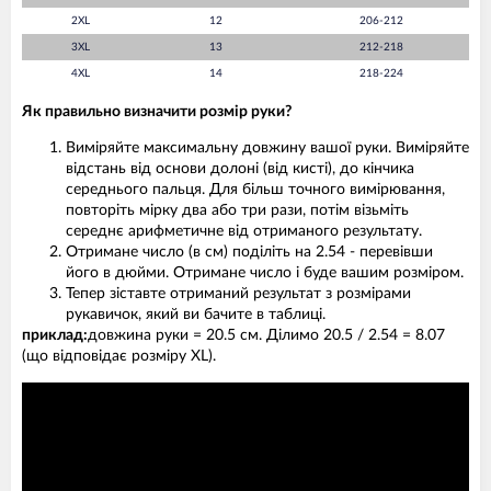
2XL
12
206-212
3XL
13
212-218
4XL
14
218-224
Як правильно визначити розмір руки?
Виміряйте максимальну довжину вашої руки. Виміряйте
відстань від основи долоні (від кисті), до кінчика
середнього пальця. Для більш точного вимірювання,
повторіть мірку два або три рази, потім візьміть
середнє арифметичне від отриманого результату.
Отримане число (в см) поділіть на 2.54 - перевівши
його в дюйми. Отримане число і буде вашим розміром.
Тепер зіставте отриманий результат з розмірами
рукавичок, який ви бачите в таблиці.
приклад:
довжина руки = 20.5 см. Ділимо 20.5 / 2.54 = 8.07
(що відповідає розміру XL).