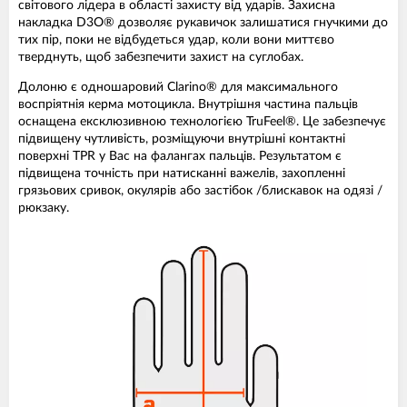
світового лідера в області захисту від ударів. Захисна
накладка D3O® дозволяє рукавичок залишатися гнучкими до
тих пір, поки не відбудеться удар, коли вони миттєво
тверднуть, щоб забезпечити захист на суглобах.
Долоню є одношаровий Clarino® для максимального
воспріятнія керма мотоцикла. Внутрішня частина пальців
оснащена ексклюзивною технологією TruFeel®. Це забезпечує
підвищену чутливість, розміщуючи внутрішні контактні
поверхні TPR у Вас на фалангах пальців. Результатом є
підвищена точність при натисканні важелів, захопленні
грязьових сривок, окулярів або застібок /блискавок на одязі /
рюкзаку.