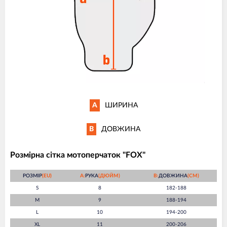
A
ШИРИНА
B
ДОВЖИНА
Розмірна сітка мотоперчаток "FOX"
РОЗМІР
(EU)
A:
РУКА
(ДЮЙМ)
B:
ДОВЖИНА
(СМ)
S
8
182-188
M
9
188-194
L
10
194-200
XL
11
200-206