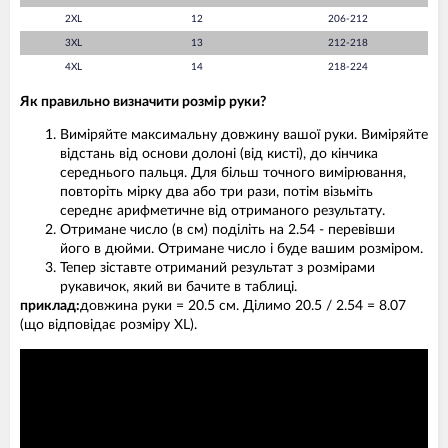
2XL
12
206-212
3XL
13
212-218
4XL
14
218-224
Як правильно визначити розмір руки?
Виміряйте максимальну довжину вашої руки. Виміряйте
відстань від основи долоні (від кисті), до кінчика
середнього пальця. Для більш точного вимірювання,
повторіть мірку два або три рази, потім візьміть
середнє арифметичне від отриманого результату.
Отримане число (в см) поділіть на 2.54 - перевівши
його в дюйми. Отримане число і буде вашим розміром.
Тепер зіставте отриманий результат з розмірами
рукавичок, який ви бачите в таблиці.
приклад:
довжина руки = 20.5 см. Ділимо 20.5 / 2.54 = 8.07
(що відповідає розміру XL).