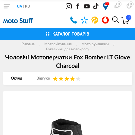
0
0
UA
|
RU
0
КАТАЛОГ ТОВАРІВ
Головна
Мотоекіпування
Мото рукавички
Рукавички для мотокросу
Чоловічі Мотоперчатки Fox Bomber LT Glove
Charcoal
Огляд
Вiдгуки
Зображення
товарів