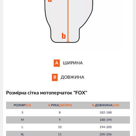
A
ШИРИНА
B
ДОВЖИНА
Розмірна сітка мотоперчаток "FOX"
РОЗМІР
(EU)
A:
РУКА
(ДЮЙМ)
B:
ДОВЖИНА
(СМ)
S
8
182-188
M
9
188-194
L
10
194-200
XL
11
200-206