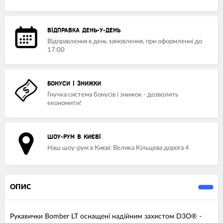
ВІДПРАВКА ДЕНЬ-У-ДЕНЬ
Відправлення в день замовлення, при оформленні до
17:00
БОНУСИ І ЗНИЖКИ
Гнучка система бонусів і знижок - дозволить
економити!
ШОУ-РУМ В КИЄВІ
Наш шоу-рум в Києві: Велика Кільцева дорога 4
ОПИС
Рукавички Bomber LT оснащені надійним захистом D3O® -