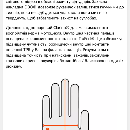
світового лідера в області захисту від ударів. Захисна
накладка D3O® дозволяє рукавичок залишатися гнучкими до
тих пір, поки не відбудеться удар, коли вони миттєво
тверднуть, щоб забезпечити захист на суглобах.
Долоню є одношаровий Clarino® для максимального
воспріятнія керма мотоцикла. Внутрішня частина пальців
оснащена ексклюзивною технологією TruFeel®. Це забезпечує
підвищену чутливість, розміщуючи внутрішні контактні
поверхні TPR у Вас на фалангах пальців. Результатом є
підвищена точність при натисканні важелів, захопленні
грязьових сривок, окулярів або застібок / блискавок на одязі /
рюкзаку.