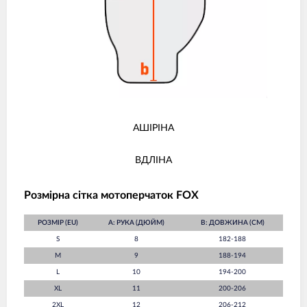
AШІРІНА
BДЛІНА
Розмірна сітка мотоперчаток FOX
РОЗМІР (EU)
A: РУКА (ДЮЙМ)
B: ДОВЖИНА (СМ)
S
8
182-188
M
9
188-194
L
10
194-200
XL
11
200-206
2XL
12
206-212