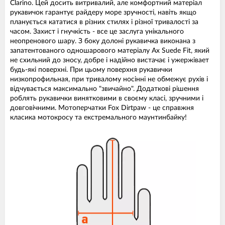
Clarino. Цей досить витривалий, але комфортний матеріал
рукавичок гарантує райдеру море зручності, навіть якщо
планується кататися в різних стилях і різної тривалості за
часом. Захист і гнучкість - все це заслуга унікального
неопренового шару. З боку долоні рукавичка виконана з
запатентованого одношарового матеріалу Ax Suede Fit, який
не схильний до зносу, добре і надійно вистачає і ужержівает
будь-які поверхні. При цьому поверхня рукавички
низкопрофильная, при тривалому носінні не обмежує рухів і
відчувається максимально "звичайно". Додаткові рішення
роблять рукавички винятковими в своєму класі, зручними і
довговічними. Мотоперчатки Fox Dirtpaw - це справжня
класика мотокросу та екстремального маунтинбайку!