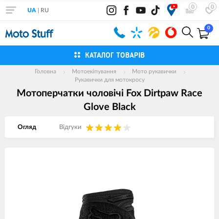
0
0
UA
|
RU
0
КАТАЛОГ ТОВАРІВ
Головна
Мотоекіпування
Мото рукавички
Рукавички для мотокросу
Мотоперчатки чоловічі Fox Dirtpaw Race
Glove Black
Огляд
Вiдгуки
Зображення
товарів