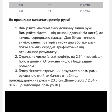
3XL
13
212-218
4XL
14
218-224
Як правильно визначити розмір руки?
Виміряйте максимальну довжину вашої руки.
Виміряйте відстань від основи долоні (від кисті), до
кінчика середнього пальця. Для більш точного
вимірювання, повторіть мірку два або три рази,
потім візьміть середнє арифметичне від
отриманого результату.
Отримане число (в см) поділіть на 2.54 - перевівши
його в дюйми. Отримане число і буде вашим
розміром.
Тепер зіставте отриманий результат з розмірами
рукавичок, який ви бачите в таблиці.
приклад:
довжина руки = 20.5 см. Ділимо 20.5 / 2.54 =
8.07 (що відповідає розміру XL).