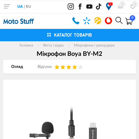
0
0
UA
|
RU
0
КАТАЛОГ ТОВАРІВ
Головна
Фото і відео
Мікрофони і рекордери
Мікрофон Boya BY-M2
Огляд
Вiдгуки
Зображення
товарів