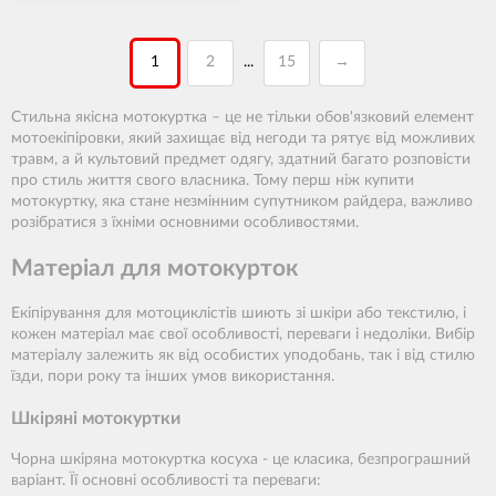
1
2
15
→
...
Стильна якісна мотокуртка – це не тільки обов'язковий елемент
мотоекіпіровки, який захищає від негоди та рятує від можливих
травм, а й культовий предмет одягу, здатний багато розповісти
про стиль життя свого власника. Тому перш ніж купити
мотокуртку, яка стане незмінним супутником райдера, важливо
розібратися з їхніми основними особливостями.
Матеріал для мотокурток
Екіпірування для мотоциклістів шиють зі шкіри або текстилю, і
кожен матеріал має свої особливості, переваги і недоліки. Вибір
матеріалу залежить як від особистих уподобань, так і від стилю
їзди, пори року та інших умов використання.
Шкіряні мотокуртки
Чорна шкіряна мотокуртка косуха - це класика, безпрограшний
варіант. Її основні особливості та переваги: