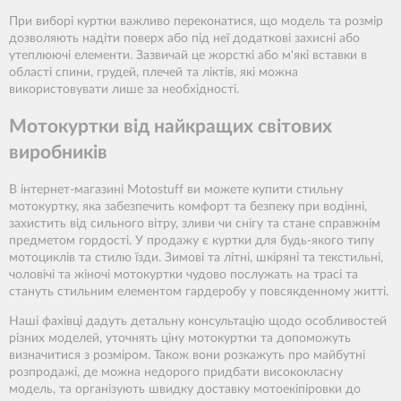
При виборі куртки важливо переконатися, що модель та розмір
дозволяють надіти поверх або під неї додаткові захисні або
утеплюючі елементи. Зазвичай це жорсткі або м'які вставки в
області спини, грудей, плечей та ліктів, які можна
використовувати лише за необхідності.
Мотокуртки від найкращих світових
виробників
В інтернет-магазині Motostuff ви можете купити стильну
мотокуртку, яка забезпечить комфорт та безпеку при водінні,
захистить від сильного вітру, зливи чи снігу та стане справжнім
предметом гордості. У продажу є куртки для будь-якого типу
мотоциклів та стилю їзди. Зимові та літні, шкіряні та текстильні,
чоловічі та жіночі мотокуртки чудово послужать на трасі та
стануть стильним елементом гардеробу у повсякденному житті.
Наші фахівці дадуть детальну консультацію щодо особливостей
різних моделей, уточнять ціну мотокуртки та допоможуть
визначитися з розміром. Також вони розкажуть про майбутні
розпродажі, де можна недорого придбати висококласну
модель, та організують швидку доставку мотоекіпіровки до