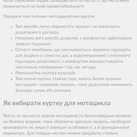
після серйозних падінь залишаються потертості, що негативно
позначається на їхній презентабельності.
Переваги текстильних мотоциклетних курток:
Такі вироби легко переносять прання і не вимагають
додаткового догляду.
Невелика вага виробу дозволяє з комфортом здійснювати
тривалі подорожі.
Сітчасті мембрани, що вентилюються, відмінно підходять
для водіння в спекотні дні, а водонепроникні і утеплюючі
підкладки дозволяють з комфортом використовувати
текстильне екіпірування і під час негоди.
Різноманітна палітра кольорів.
Текстильні куртки
, Найчастіше, мають безліч зручних
внутрішніх і зовнішніх кишень, тому додатково виконують
функцію сумки або рюкзака.
Як вибирати куртку для мотоцикла
Якість та зручність куртки мотоцикліста безпосередньо впливає
на безпеку водіння, тому обираючи ідеальну модель, необхідно
враховувати не лише її зовнішні особливості, а й функціональні
параметри. Для поїздок містом можна придбати стильну