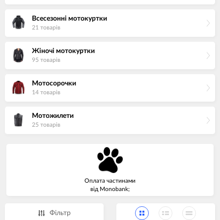
Всесезонні мотокуртки
21 товарiв
Жіночі мотокуртки
95 товарiв
Мотосорочки
14 товарiв
Мотожилети
25 товарiв
Оплата частинами
від Monobank;
Фiльтр