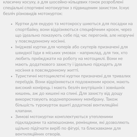
класичну косуху, а для шосейно-кільцевих гонок розроблені
спеціальні спортивні мотокуртки з підвищеним захистом. Існує
безліч різновидів мотокурток:
Куртки для ендуро та мотокросу шиються для посадки на
спортбайку, вони відрізняються специфічним кроєм, через
що ідеально показують себе під час перегонів, але незручні
у повсякденному носінні.
Іміджеві куртки для чоперів або скутерів призначені для
швидкої їзди в міських умовах - наприклад, для тих, хто
любить приїжджати на роботу на мотоциклі. Вони не
мають додаткового захисту і ідеально підходять для
носіння в повсякденному житті.
Туристичні мотоциклетні куртки призначені для тривалих
переїздів. Вони відрізняються подовженим кроєм, мають
високий комірець і мають безліч внутрішніх і зовнішніх
кишень, аж до кишені на спині. Для захисту від дощу
використовують водонепроникну мембрану. Також
більшість турокурток вшиті додаткові вентиляційні
клапани.
Зимові мотокуртки комплектуються утепленими
підкладками та капюшонами, ремінцями, які дозволяють
щільно підігнати виріб по фігурі, та блискавками для
вентиляційних отворів.