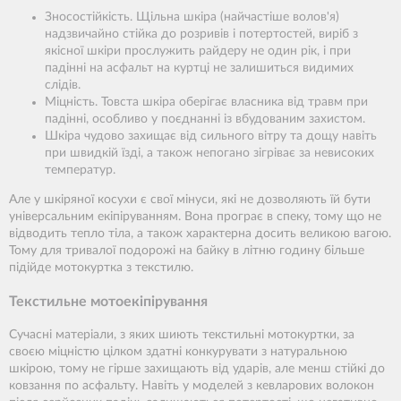
Зносостійкість. Щільна шкіра (найчастіше волов'я)
надзвичайно стійка до розривів і потертостей, виріб з
якісної шкіри прослужить райдеру не один рік, і при
падінні на асфальт на куртці не залишиться видимих
слідів.
Міцність. Товста шкіра оберігає власника від травм при
падінні, особливо у поєднанні із вбудованим захистом.
Шкіра чудово захищає від сильного вітру та дощу навіть
при швидкій їзді, а також непогано зігріває за невисоких
температур.
Але у шкіряної косухи є свої мінуси, які не дозволяють їй бути
універсальним екіпіруванням. Вона програє в спеку, тому що не
відводить тепло тіла, а також характерна досить великою вагою.
Тому для тривалої подорожі на байку в літню годину більше
підійде мотокуртка з текстилю.
Текстильне мотоекіпірування
Сучасні матеріали, з яких шиють текстильні мотокуртки, за
своєю міцністю цілком здатні конкурувати з натуральною
шкірою, тому не гірше захищають від ударів, але менш стійкі до
ковзання по асфальту. Навіть у моделей з кевларових волокон