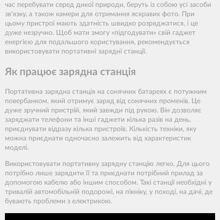
час перебувати серед дикої природи, беруть із собою усі засоби
зв'язку, а також камери для отримання яскравих фото. При
цьому пристрої мають здатність швидко розряджатися, і це
дуже незручно. Щоб мати змогу «підгодувати» свій гаджет
енергією для подальшого користування, рекомендується
використовувати портативні зарядні станції.
Як працює зарядна станція
Портативна зарядна станція на сонячних батареях є потужним
повербанком, який отримує заряд від сонячних променів. Це
дуже зручний пристрій, який завжди під рукою. Він дозволяє
заряджати телефони та інші гаджети кілька разів на день,
приєднувати відразу кілька пристроїв. Кількість техніки, яку
можна приєднати одночасно залежить від характеристик
моделі.
Використовувати портативну зарядну станцію легко. Для цього
потрібно лише зарядити її та приєднати потрібний прилад за
допомогою кабелю або іншим способом. Такі станції необхідні у
тривалій автомобільній подорожі, на пікніку, у поході, на дачі, де
бувають проблеми з електрикою.