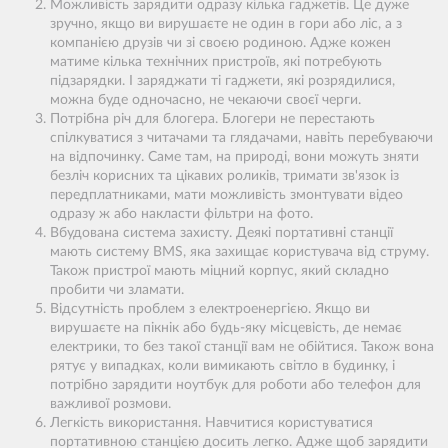
Можливість зарядити одразу кілька гаджетів. Це дуже
зручно, якщо ви вирушаєте не один в гори або ліс, а з
компанією друзів чи зі своєю родиною. Адже кожен
матиме кілька технічних пристроїв, які потребують
підзарядки. І заряджати ті гаджети, які розрядилися,
можна буде одночасно, не чекаючи своєї черги.
Потрібна річ для блогера. Блогери не перестають
спілкуватися з читачами та глядачами, навіть перебуваючи
на відпочинку. Саме там, на природі, вони можуть зняти
безліч корисних та цікавих роликів, тримати зв'язок із
передплатниками, мати можливість змонтувати відео
одразу ж або накласти фільтри на фото.
Вбудована система захисту. Деякі портативні станції
мають систему BMS, яка захищає користувача від струму.
Також пристрої мають міцний корпус, який складно
пробити чи зламати.
Відсутність проблем з електроенергією. Якщо ви
вирушаєте на пікнік або будь-яку місцевість, де немає
електрики, то без такої станції вам не обійтися. Також вона
рятує у випадках, коли вимикають світло в будинку, і
потрібно зарядити ноутбук для роботи або телефон для
важливої розмови.
Легкість використання. Навчитися користуватися
портативною станцією досить легко. Адже щоб зарядити