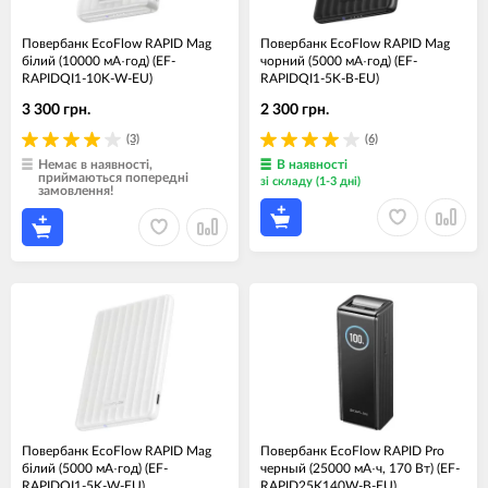
Повербанк EcoFlow RAPID Mag
Повербанк EcoFlow RAPID Mag
білий (10000 мА·год) (EF-
чорний (5000 мА·год) (EF-
RAPIDQI1-10K-W-EU)
RAPIDQI1-5K-B-EU)
3 300 грн.
2 300 грн.
(3)
(6)
Немає в наявності,
В наявності
приймаються попередні
зі складу (1-3 дні)
замовлення!
Повербанк EcoFlow RAPID Mag
Повербанк EcoFlow RAPID Pro
білий (5000 мА·год) (EF-
черный (25000 мА·ч, 170 Вт) (EF-
RAPIDQI1-5K-W-EU)
RAPID25K140W-B-EU)