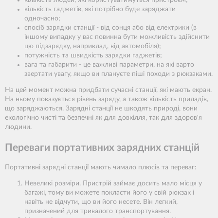
кількість людей, які користуватимуться пристроєм;
кількість гаджетів, які потрібно буде заряджати
одночасно;
спосіб зарядки станції - від сонця або від електрики (в
іншому випадку у вас повинна бути можливість здійснити
цю підзарядку, наприклад, від автомобіля);
потужність та швидкість зарядки гаджетів;
вага та габарити - це важливі параметри, на які варто
звертати увагу, якщо ви плануєте піші походи з рюкзаками.
На цей момент можна придбати сучасні станції, які мають екран.
На ньому показується рівень заряду, а також кількість приладів,
що заряджаються. Зарядні станції не шкодять природі, вони
екологічно чисті та безпечні як для довкілля, так для здоров'я
людини.
Переваги портативних зарядних станцій
Портативні зарядні станції мають чимало плюсів та переваг:
Невеликі розміри. Пристрій займає досить мало місця у
багажі, тому ви можете покласти його у свій рюкзак і
навіть не відчути, що ви його несете. Він легкий,
призначений для тривалого транспортування.