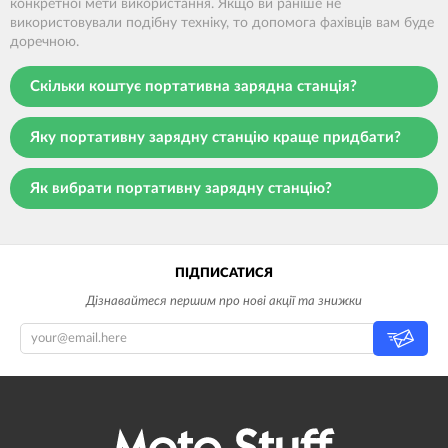
конкретної мети використання. Якщо ви раніше не
використовували подібну техніку, то допомога фахівців вам буде
доречною.
Скільки коштує портативна зарядна станція?
Яку портативну зарядну станцію краще придбати?
Як вибрати портативну зарядну станцію?
ПІДПИСАТИСЯ
Дізнавайтеся першим про нові акції та знижки