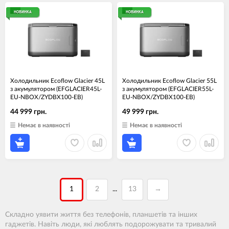
НОВИНКА
НОВИНКА
Холодильник Ecoflow Glacier 45L
Холодильник Ecoflow Glacier 55L
з акумулятором (EFGLACIER45L-
з акумулятором (EFGLACIER55L-
EU-NBOX/ZYDBX100-EB)
EU-NBOX/ZYDBX100-EB)
44 999 грн.
49 999 грн.
Немає в наявності
Немає в наявності
1
2
13
→
...
Складно уявити життя без телефонів, планшетів та інших
гаджетів. Навіть люди, які люблять подорожувати та тривалий