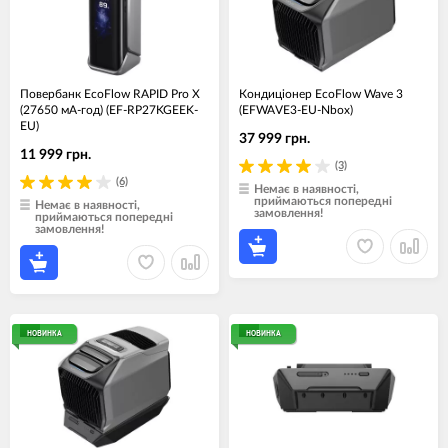
Повербанк EcoFlow RAPID Pro X
Кондиціонер EcoFlow Wave 3
(27650 мА-год) (EF-RP27KGEEK-
(EFWAVE3-EU-Nbox)
EU)
37 999 грн.
11 999 грн.
(3)
(6)
Немає в наявності,
приймаються попередні
Немає в наявності,
замовлення!
приймаються попередні
замовлення!
НОВИНКА
НОВИНКА