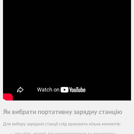
Як вибрати портативну зарядну станцію
Для вибору зарядної станції слід врахувати кілька моментів: