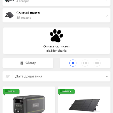
4 товарiв
Сонячні панелі
35 товарiв
Оплата частинами
від Monobank;
Фiльтр
Дата додавання
НОВИНКА
НОВИНКА