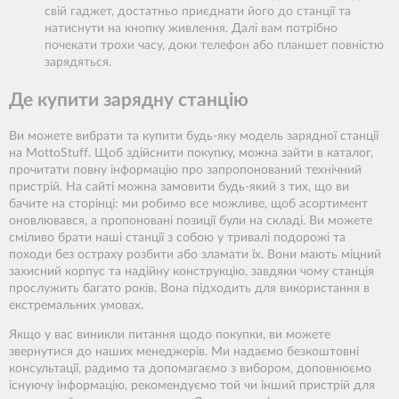
свій гаджет, достатньо приєднати його до станції та
натиснути на кнопку живлення. Далі вам потрібно
почекати трохи часу, доки телефон або планшет повністю
зарядяться.
Де купити зарядну станцію
Ви можете вибрати та купити будь-яку модель зарядної станції
на MottoStuff. Щоб здійснити покупку, можна зайти в каталог,
прочитати повну інформацію про запропонований технічний
пристрій. На сайті можна замовити будь-який з тих, що ви
бачите на сторінці: ми робимо все можливе, щоб асортимент
оновлювався, а пропоновані позиції були на складі. Ви можете
сміливо брати наші станції з собою у тривалі подорожі та
походи без остраху розбити або зламати їх. Вони мають міцний
захисний корпус та надійну конструкцію, завдяки чому станція
прослужить багато років. Вона підходить для використання в
екстремальних умовах.
Якщо у вас виникли питання щодо покупки, ви можете
звернутися до наших менеджерів. Ми надаємо безкоштовні
консультації, радимо та допомагаємо з вибором, доповнюємо
існуючу інформацію, рекомендуємо той чи інший пристрій для