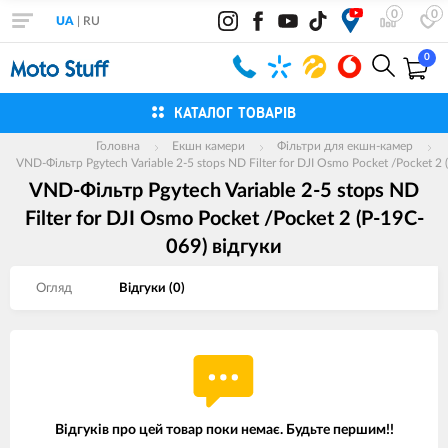
0
0
UA
|
RU
0
КАТАЛОГ ТОВАРІВ
Головна
Екшн камери
Фільтри для екшн-камер
VND-Фільтр Pgytech Variable 2-5 stops ND Filter for DJI Osmo Pocket /Pocket 2
VND-Фільтр Pgytech Variable 2-5 stops ND
Filter for DJI Osmo Pocket /Pocket 2 (P-19C-
069) вiдгуки
Огляд
Вiдгуки (
0
)
Відгуків про цей товар поки немає. Будьте першим!!