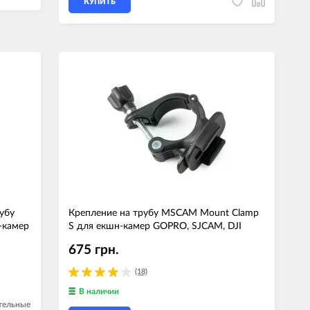
КУПИТЬ
убу
Крепление на трубу MSCAM Mount Clamp
-камер
S для екшн-камер GOPRO, SJCAM, DJI
675 грн.
(18)
В наличии
тельные