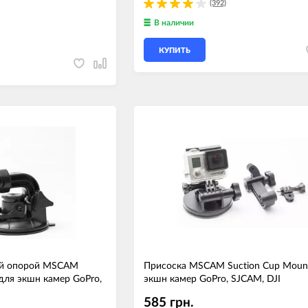
(392)
В наличии
КУПИТЬ
ой опорой MSCAM
Присоска MSCAM Suction Cup Moun
для экшн камер GoPro,
экшн камер GoPro, SJCAM, DJI
585 грн.