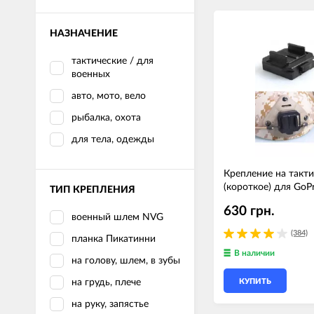
LED лампы головного света
Наушники
НАЗНАЧЕНИЕ
тактические / для
военных
авто, мото, вело
рыбалка, охота
для тела, одежды
Крепление на такт
(короткое) для GoP
ТИП КРЕПЛЕНИЯ
630 грн.
военный шлем NVG
(384)
планка Пикатинни
В наличии
на голову, шлем, в зубы
на грудь, плече
КУПИТЬ
на руку, запястье