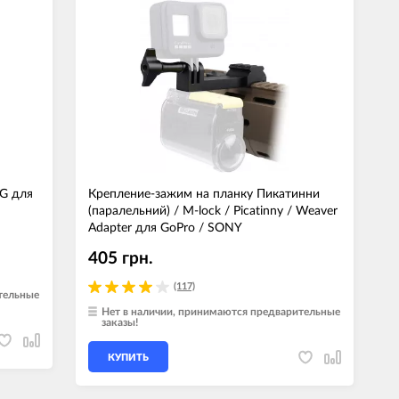
гаджеты
 сумки
ранспорт
м
ехника
k (Внешние
G для
Крепление-зажим на планку Пикатинни
оры)
(паралельний) / M-lock / Picatinny / Weaver
ские GPS-
Adapter для GoPro / SONY
ы
405 грн.
авляемые модели
(117)
тельные
Нет в наличии, принимаются предварительные
заказы!
КУПИТЬ