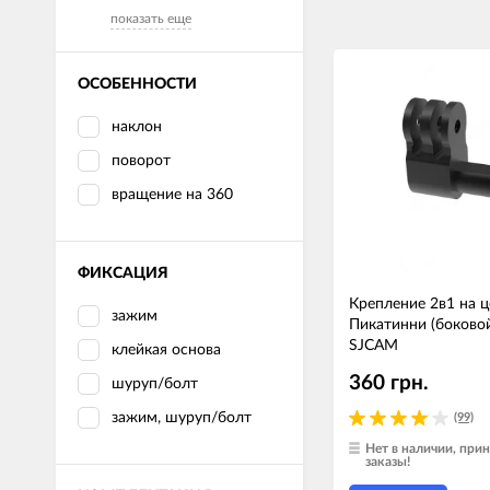
показать еще
ОСОБЕННОСТИ
наклон
поворот
вращение на 360
ФИКСАЦИЯ
Крепление 2в1 на ц
зажим
Пикатинни (боковой
SJCAM
клейкая основа
360 грн.
шуруп/болт
зажим, шуруп/болт
(99)
Нет в наличии, пр
заказы!