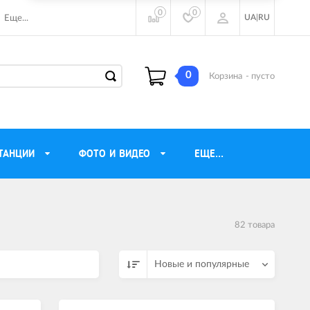
0
0
UA
|
RU
Еще...
0
Корзина
- пусто
ТАНЦИИ
ФОТО И ВИДЕО
ЕЩЕ...
ие наушники
Газовые обогреватели
82 товара
Motorola
Инверторные генераторы
очного видения
Трехфазные генераторы
Новые и популярные
ы
Источники бесперебойного питания
ры