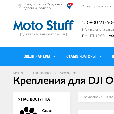
Киев, Большая Окружная
О нас
Контакты
дорога, 4, офис 15
0800 21-50
info@motostuff.com.ua
[ ДЛЯ ТЕХ, КТО ВЫБИРАЕТ ЛУЧШЕЕ ]
ПН—ПТ
10:00—19:0
ЭКШН КАМЕРЫ
СТАБИЛИЗАТОРЫ
Главная
Экшн камеры
Камеры DJI
Мотошлемы
Держатели тел
Крепления для DJI O
Мотоперчатки
Моторюкзаки и 
Мотокуртки
Мото GPS навиг
Показано 30 из 82
У НАС ДОСТУПНА
Мотоштаны
Кофры мотоцик
Оплата
Мотоботы
Сетки багажные