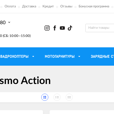
Оплата
Доставка
Кредит
Отзывы
Бонусная программа
-80
0 (СБ: 10:00—15:00)
КВАДРОКОПТЕРЫ
МОТОГАРНИТУРЫ
ЗАРЯДНЫЕ С
Моторные масла для
ефона
Тактическ
smo Action
мотоцикла
Радиостанции 
сумки
Трансмиссионные масла
Приборы н
аторы
Тормозная жидкость
Проектор
летные
Смазка и чистка цепи
Веб-каме