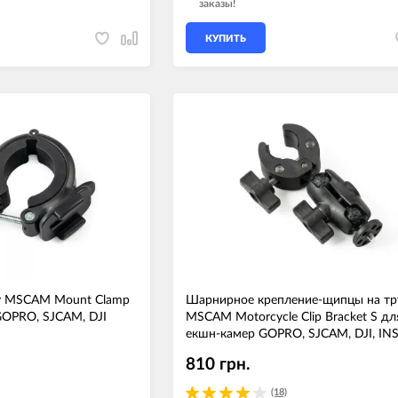
заказы!
КУПИТЬ
бу MSCAM Mount Clamp
Шарнирное крепление-щипцы на тр
GOPRO, SJCAM, DJI
MSCAM Motorcycle Clip Bracket S дл
екшн-камер GOPRO, SJCAM, DJI, IN
810 грн.
(18)