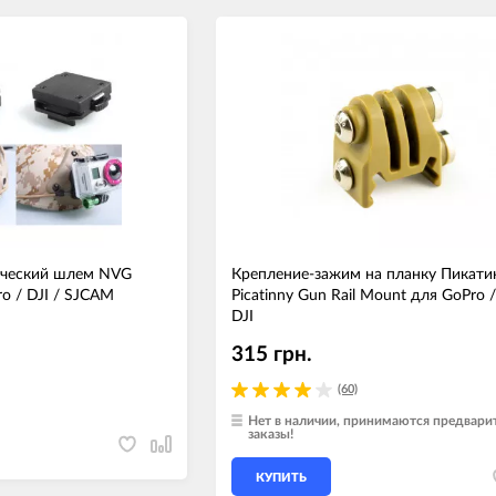
ический шлем NVG
Крепление-зажим на планку Пикати
ro / DJI / SJCAM
Picatinny Gun Rail Mount для GoPro /
DJI
315 грн.
(60)
Нет в наличии, принимаются предвари
заказы!
КУПИТЬ