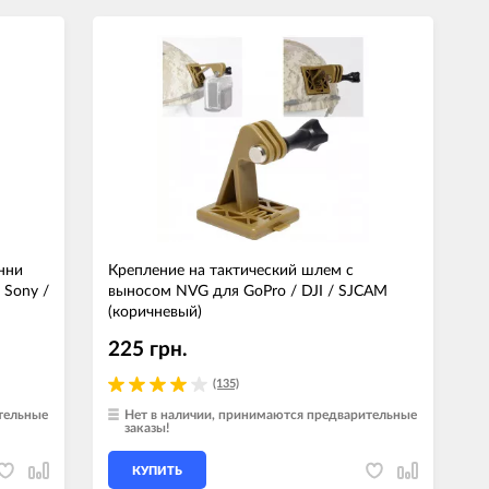
нни
Крепление на тактический шлем с
 Sony /
выносом NVG для GoPro / DJI / SJCAM
(коричневый)
225 грн.
(135)
тельные
Нет в наличии, принимаются предварительные
заказы!
КУПИТЬ