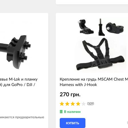
евье M-Lok и планку
Крепление на грудь MSCAM Chest 
) для GoPro / DJI /
Harness with J-Hook
270 грн.
(509)
В наличии
инимаются предварительные
КУПИТЬ