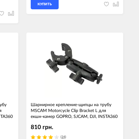
КУПИТЬ
убу
Шарнирное крепление-щипцы на трубу
я
MSCAM Motorcycle Clip Bracket L для
STA360
екшн-камер GOPRO, SJCAM, DJI, INSTA360
810 грн.
(24)