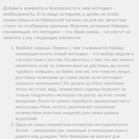
Добавить комфорта и безопасности в свой мотоцикл –
необходимость. Есть вещи, которыми, в целом, не особо
похвастаешься на байкерской тусовке, но для вас лично они
станут по-особенному ценными. Впрочем, истинные байкеры,
понимающие, что мотоцикл – это образ жизни, – не смогут не
заметить у вас следующих элементов:
Удобное сиденье. Первое, с чем сталкивается байкер,
желающий купить новый мотоцикл – это выбор модели в
соответствии с ростом. Согласитесь с тем, что нет ничего
приятного, если ты элементарно не достаешь до земли,
«удобно» усевшись на байке, или же, что тоже не лучше,
достаешь коленками до своих ушей, если мотоцикл
оказался «маленьким»? Но делать из этого проблему
точно не стоит, ведь тюнинговое сиденье позволит не
только «подогнать» мотоцикл по росту, но и по стилю
вождения. Всего-то нужно подобрать правильные мото
аксессуары. Киев, кстати, располагает огромным
количеством классных моделей для самых разных
водителей.
Один из самых неприятных моментов мотоциклетного
бытия – замерзание рук, мокнущие и немеющие руки в
дороге под дождем. Чего байкерам не хватает для