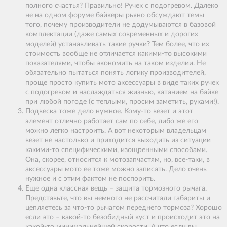
полного счастья? Правильно! Ручек с подогревом. Далеко
не на одном форуме байкеры рьяно обсуждают темы
того, почему производители не додумываются в базовой
комплектации (даже самых современных и дорогих
моделей) устанавливать такие ручки? Тем более, что их
стоимость вообще не отличается какими-то высокими
показателями, чтобы экономить на таком изделии. Не
обязательно пытаться понять логику производителей,
проще просто купить мото аксессуары в виде таких ручек
с подогревом и наслаждаться жизнью, катанием на байке
при любой погоде (с теплыми, просим заметить, руками!).
Подвеска тоже дело нужное. Кому-то везет и этот
элемент отлично работает сам по себе, либо же его
можно легко настроить. А вот некоторым владельцам
везет не настолько и приходится выходить из ситуации
какими-то специфическими, изощренными способами.
Она, скорее, относится к мотозапчастям, но, все-таки, в
аксессуары мото ее тоже можно записать. Дело очень
нужное и с этим фактом не поспорить.
Еще одна классная вещь – защита тормозного рычага.
Представьте, что вы немного не рассчитали габариты и
цепляетесь за что-то рычагом переднего тормоза? Хорошо
если это – какой-то безобидный куст и происходит это на