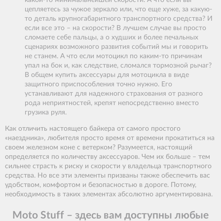
какой-то минимальнейшей скорости. А что если вы
цепляетесь за чужое зеркало или, что еще хуже, за какую-
то деталь крупногабаритного транспортного средства? И
если все это – на скорости? В лучшем случае вы просто
сломаете себе пальцы, а о худших и более печальных
сценариях возможного развития событий мы и говорить
не станем. А что если мотоцикл по каким-то причинам
упал на бок и, как следствие, сломался тормозной рычаг?
В общем купить аксессуары для мотоцикла в виде
защитного приспособления точно нужно. Его
устанавливают для надежного страхования от разного
рода неприятностей, крепят непосредственно вместо
грузика руля.
Как отличить настоящего байкера от самого простого
«наездника», любителя просто время от времени прокатиться на
своем железном коне с ветерком? Разумеется, настоящий
определяется по количеству аксессуаров. Чем их больше – тем
сильнее страсть к риску и скорости у владельца транспортного
средства. Но все эти элементы призваны также обеспечить вас
удобством, комфортом и безопасностью в дороге. Потому,
необходимость в таких элементах абсолютно аргументирована.
Moto Stuff – здесь вам доступны любые