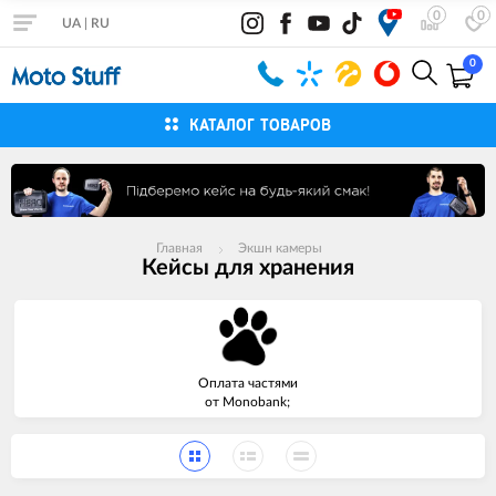
0
0
UA
|
RU
0
КАТАЛОГ ТОВАРОВ
Главная
Экшн камеры
Кейсы для хранения
Оплата частями
от Monobank;