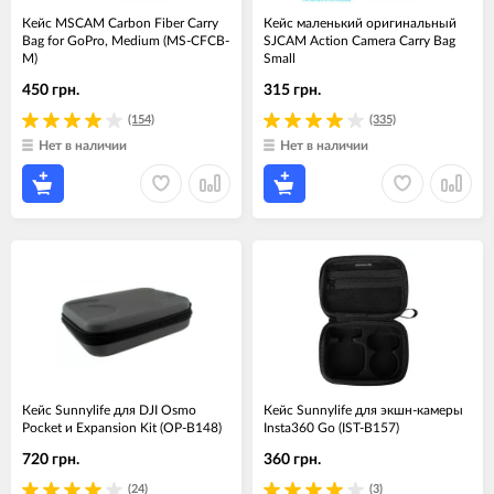
Кейс MSCAM Carbon Fiber Carry
Кейс маленький оригинальный
Bag for GoPro, Medium (MS-CFCB-
SJCAM Action Camera Carry Bag
M)
Small
450 грн.
315 грн.
(154)
(335)
Нет в наличии
Нет в наличии
Кейс Sunnylife для DJI Osmo
Кейс Sunnylife для экшн-камеры
Pocket и Expansion Kit (OP-B148)
Insta360 Go (IST-B157)
720 грн.
360 грн.
(24)
(3)