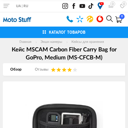
0
0
UA
|
RU
0
КАТАЛОГ ТОВАРОВ
Главная
Экшн камеры
Кейсы для хранения
Кейс MSCAM Carbon Fiber Carry Bag for
GoPro, Medium (MS-CFCB-M)
Обзор
Отзывы
Изображения
товаров