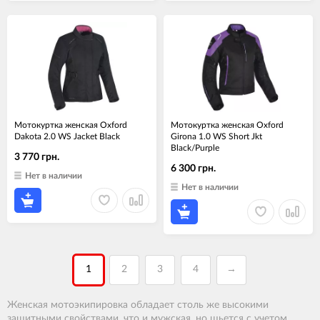
Мотокуртка женская Oxford
Мотокуртка женская Oxford
Dakota 2.0 WS Jacket Black
Girona 1.0 WS Short Jkt
Black/Purple
3 770 грн.
6 300 грн.
Нет в наличии
Нет в наличии
1
2
3
4
→
Женская мотоэкипировка обладает столь же высокими
защитными свойствами, что и мужская, но шьется с учетом