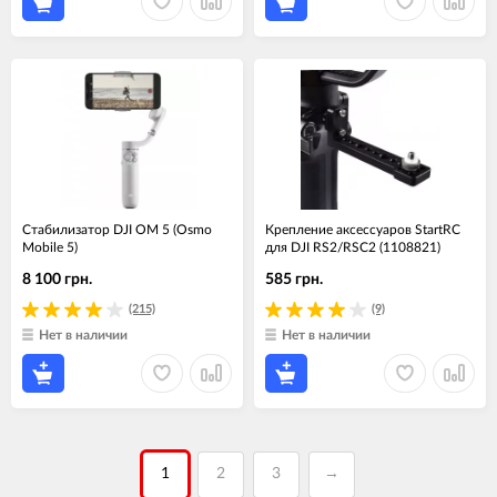
Стабилизатор DJI OM 5 (Osmo
Крепление аксессуаров StartRC
Mobile 5)
для DJI RS2/RSC2 (1108821)
8 100 грн.
585 грн.
(215)
(9)
Нет в наличии
Нет в наличии
1
2
3
→