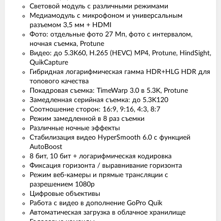
Световой модуль с различными режимами
Медиамодуль с микрофоном и универсальным
разъемом 3,5 мм + HDMI
Фото: отдельные фото 27 Мп, фото с интервалом,
ночная съемка, Protune
Видео: до 5.3K60, H.265 (HEVC) MP4, Protune, HindSight,
QuikCapture
Гибридная логарифмическая гамма HDR+HLG HDR для
топового качества
Покадровая съемка: TimeWarp 3.0 в 5.3K, Protune
Замедленная серийная съемка: до 5.3K120
Соотношение сторон: 16:9, 9:16, 4:3, 8:7
Режим замедленной в 8 раз съемки
Различные ночные эффекты
Стабилизация видео HyperSmooth 6.0 с функцией
AutoBoost
8 бит, 10 бит + логарифмическая кодировка
Фиксация горизонта / выравнивание горизонта
Режим веб-камеры и прямые трансляции с
разрешением 1080p
Цифровые объективы
Работа с видео в дополнение GoPro Quik
Автоматическая загрузка в облачное хранилище