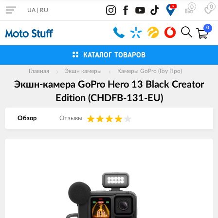
0
0
UA
|
RU
0
КАТАЛОГ ТОВАРОВ
Главная
Экшн камеры
Камеры GoPro (Гоу Про)
Экшн-камера GoPro Hero 13 Black Creator
Edition (CHDFB-131-EU)
Обзор
Отзывы
Изображения
товаров