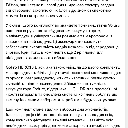
Edition, який стане в нагоді для широкого спектру завдань –
від створення захоплюючих блогів до зйомки спекотних
моментів в екстремальних умовах.
У складі цього комплекту ви знайдете тримач-штатив Volta з
панеллю керування та вбудованим аккумулятором,
медіамодуль з універсальним роз'ємом та мікрофоном, а
також світловий модуль. Ці аксесуари допоможуть
забезпечити високу якість кадрів незалежно від середовища
зйомки. Крім того, в комплекті є ще 2 кріплення для
під'єднання додаткового обладнання.
GoPro HERO13 Black, яка також увійшла до цього комплекту,
має провідну стабілізацію у галузі, розширені можливості для
творчості, безпрецедентну чіткість картинки, безліч крутих
функцій та цінні нововведення. Збільшена потужність
аккумулятора Enduro, підтримка HLG HDR для професійної
якості матеріалів та оновлена система кріплень роблять цю
камеру ідеальним вибором для роботи в будь-яких умовах.
Цей комплект стане вдалим вибором для журналістів,
блогерів, професійних творців контенту, а також для всіх,
кому важливо фіксувати важливі моменти. Наявність усіх
необхідних аксесуарів допоможе створювати незабутні відео