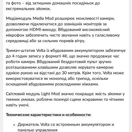
та фото – від затишних домашніх посидіньок до
екстремальних зйомок.
Медіамодуль Media Mod розширює можливості камери,
дозволяючи підключатися до зовнішніх моніторів за
допомогою HDMI-виходу. Вбудований високоякісний
мікрофон забезпечить чисте звучання навіть у галасливому
середовищі або за сильних поривів вітру.
Тримач-штатив Volta із вбудованим аккумулятором забезпечує
до 4 годин запису у форматі 4K, що значно продовжує час
роботи камери. Вбудований бездротовий пульт зручно
розташованими клавішами дозволяє керувати камерою
однією рукою на відстані до 30 метрів. Крім того, Volta може
використовуватися як монопод або трипод, оскільки
оснащений вбудованими розкладними ніжками.
Світловий модуль Light Mod значно покращує якість зйомки у
темних умовах, роблячи похмурі сцени яскравими та чіткими
навіть уночі.
Технические характеристики и особенности:
Держатель Volta со встроенным аккумулятором и
панелью управления