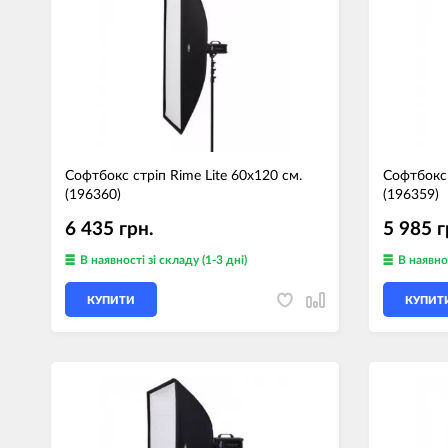
Софтбокс стрiп Rime Lite 60х120 см.
Софтбокс 
(196360)
(196359)
6 435 грн.
5 985 г
В наявності
зі складу (1-3 дні)
В наявно
КУПИТИ
КУПИТ