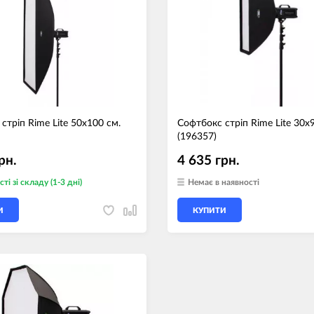
стріп Rime Lite 50х100 см.
Софтбокс стріп Rime Lite 30х
(196357)
рн.
4 635 грн.
сті
зі складу (1-3 дні)
Немає в наявності
И
КУПИТИ