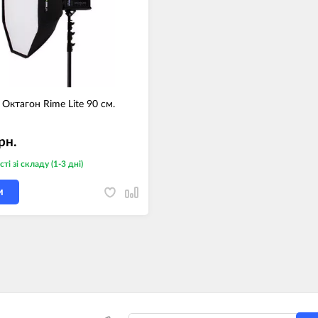
Октагон Rime Lite 90 см.
рн.
сті
зі складу (1-3 дні)
И