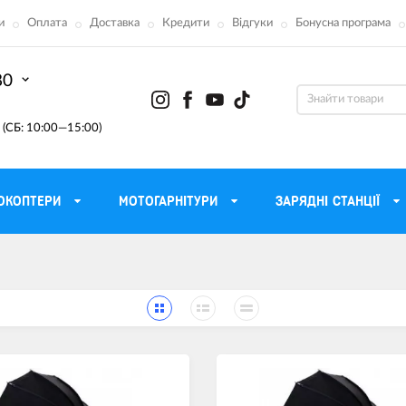
и
Оплата
Доставка
Кредити
Відгуки
Бонусна програма
80
(СБ: 10:00—15:00)
ОКОПТЕРИ
МОТОГАРНІТУРИ
ЗАРЯДНІ СТАНЦІЇ
ону
Моторні масла для мотоцикла
Тактичні 
Радіостанції Mo
 сумки
Трансмісійні масла
Прилади н
атори
Рідина для гальм
Проектор
етні
Мастило і чистка ланцюга
Веб-каме
Вилкові масла