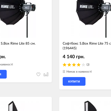
Носимі га
Пропитки повітряного фільтра
Рюкзаки т
теми мото
Охолоджуюча рідина
Електрот
Мотохімія
Розумний 
си)
Побутова 
S.Box Rime Lite 85 см.
Софтбокс S.Box Rime Lite 75 с
(196445)
PowerBank
fman для
акумулято
рн.
4 140 грн.
Туристичн
ументів
наявності
(3)
Радіокеро
Немає в наявності
И
КУПИТИ
екордери