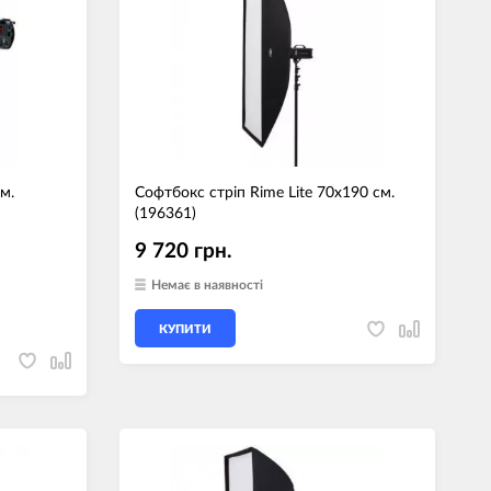
джети
а сумки
ранспорт
дім
техніка
м.
Софтбокс стрiп Rime Lite 70х190 см.
(196361)
 (Зовнішні
ри)
9 720 грн.
і GPS-навігатори
Немає в наявності
вані моделі
КУПИТИ