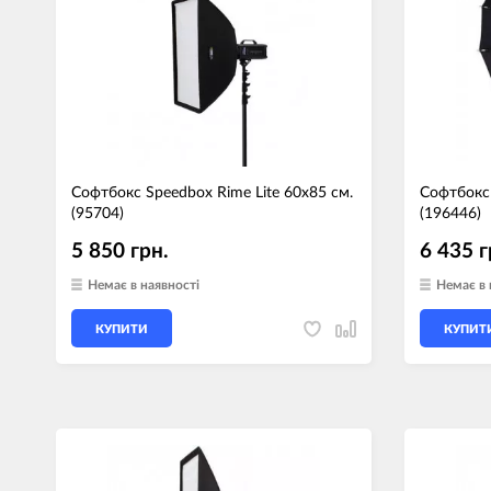
Мотокостюми
Моточохли
Мотодощовики та бахіли
Протиугінні сис
Мотозахист
Мотодзеркала
Термобілизна, балаклави,
Моторучки (гріп
шкарпетки
Софтбокс Speedbox Rime Lite 60х85 см.
Софтбокс 
Грузики керма
Мотоекіпування ендуро
(95704)
(196446)
Мото сумки Wol
Функціональний одяг
5 850 грн.
6 435 г
ендуро
Тубус для інстр
Немає в наявності
Немає в 
Захист рук
КУПИТИ
КУПИТ
Авто GPS навігатори
Диктофони та р
Відеореєстратори
Акустика
LED лампи головного світла
Навушники