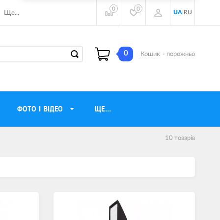
0
0
UA
|
RU
Ще...
0
Кошик
- порожньо
ФОТО І ВІДЕО
ЩЕ...
10 товарiв
навушники
Газові обігрівачі
torola
Інверторні генератори
ічного бачення
Трехфазные генераторы
и
Джерела безперебійного живлення
ры