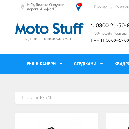
Київ, Велика Окружна
Про нас
Контакт
дорога, 4, офіс 15
0800 21-50-
info@motostuff.com.ua
[ДЛЯ ТИХ, ХТО ВИБИРАЄ КРАЩЕ]
ПН—ПТ
10:00—19:00 
ЕКШН КАМЕРИ
CТЕДІКАМИ
КВАДР
Мотошоломи
Тримачі смартф
Мото рукавички
Моторюкзаки та
Показано 10 з 10
Мотокуртки
Мото GPS навіг
Мотоштани
Кофри мотоцикл
Мотоботи
Сітки багажні