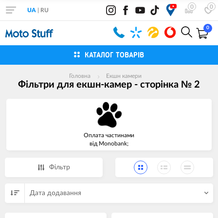
0
0
UA
|
RU
0
КАТАЛОГ ТОВАРІВ
Головна
Екшн камери
Фільтри для екшн-камер - сторінка № 2
Оплата частинами
від Monobank;
Фiльтр
Дата додавання