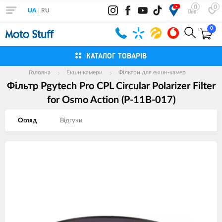
0
0
UA
|
RU
0
КАТАЛОГ ТОВАРІВ
Головна
Екшн камери
Фільтри для екшн-камер
Фільтр Pgytech Pro CPL Circular Polarizer Filter
for Osmo Action (P-11B-017)
Огляд
Вiдгуки
Зображення
товарів