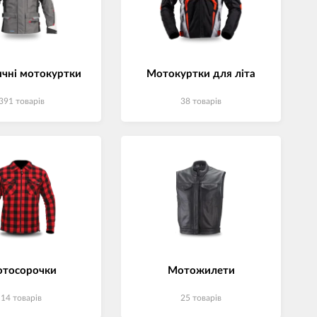
джети
а сумки
ранспорт
ичні мотокуртки
Мотокуртки для літа
дім
391 товарiв
38 товарiв
техніка
 (Зовнішні
ри)
і GPS-навігатори
вані моделі
тосорочки
Мотожилети
14 товарiв
25 товарiв