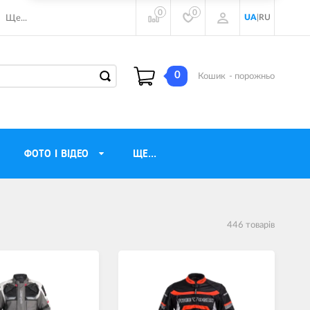
0
0
UA
|
RU
Ще...
0
Кошик
- порожньо
ФОТО І ВІДЕО
ЩЕ...
навушники
Газові обігрівачі
446 товарiв
torola
Інверторні генератори
ічного бачення
Трехфазные генераторы
и
Джерела безперебійного живлення
ры