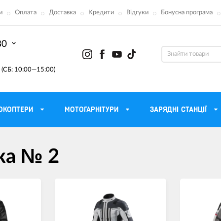
и
Оплата
Доставка
Кредити
Відгуки
Бонусна програма
80
(СБ: 10:00—15:00)
ОКОПТЕРИ
МОТОГАРНІТУРИ
ЗАРЯДНІ СТАНЦІЇ
ону
Моторні масла для мотоцикла
Тактичні 
ка № 2
Радіостанції Mo
 сумки
Трансмісійні масла
Прилади н
атори
Рідина для гальм
Проектор
етні
Мастило і чистка ланцюга
Веб-каме
Вилкові масла