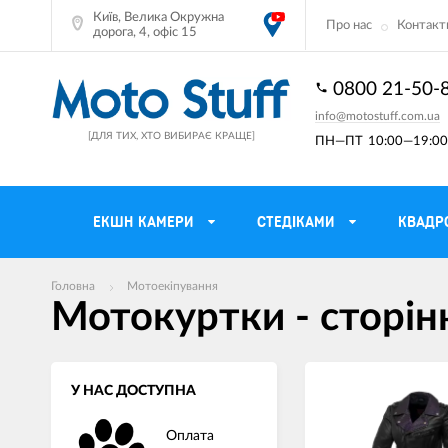
Київ, Велика Окружна
Про нас
Контакт
дорога, 4, офіс 15
0800 21-50-
info@motostuff.com.ua
[ДЛЯ ТИХ, ХТО ВИБИРАЄ КРАЩЕ]
ПН—ПТ
10:00—19:00 
ЕКШН КАМЕРИ
CТЕДІКАМИ
КВАДР
Головна
Мотоекіпування
Мотошоломи
Тримачі смартф
Мотокуртки - сторін
Мото рукавички
Моторюкзаки та
Мотокуртки
Мото GPS навіг
У НАС ДОСТУПНА
Мотоштани
Кофри мотоцикл
Оплата
Мотоботи
Сітки багажні