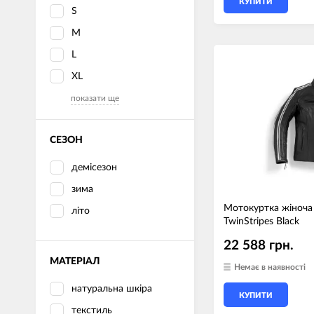
КУПИТИ
S
M
L
XL
показати ще
СЕЗОН
демісезон
зима
Мотокуртка жіноча
літо
TwinStripes Black
22 588 грн.
МАТЕРІАЛ
Немає в наявності
натуральна шкіра
КУПИТИ
текстиль