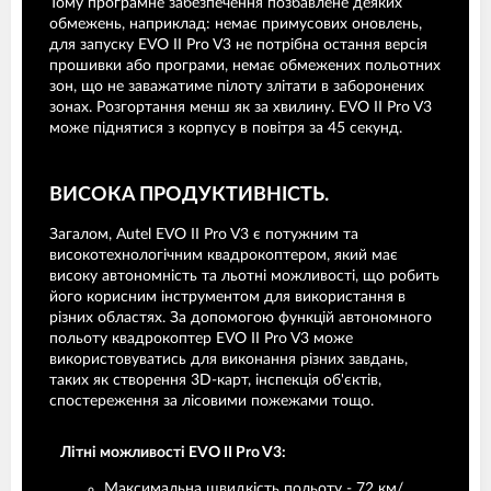
Тому програмне забезпечення позбавлене деяких
обмежень, наприклад: немає примусових оновлень,
для запуску EVO II Pro V3 не потрібна остання версія
прошивки або програми, немає обмежених польотних
зон, що не заважатиме пілоту злітати в заборонених
зонах. Розгортання менш як за хвилину. EVO II Pro V3
може піднятися з корпусу в повітря за 45 секунд.
ВИСОКА ПРОДУКТИВНІСТЬ.
Загалом, Autel EVO II Pro V3 є потужним та
високотехнологічним квадрокоптером, який має
високу автономність та льотні можливості, що робить
його корисним інструментом для використання в
різних областях. За допомогою функцій автономного
польоту квадрокоптер EVO II Pro V3 може
використовуватись для виконання різних завдань,
таких як створення 3D-карт, інспекція об'єктів,
спостереження за лісовими пожежами тощо.
Літні можливості EVO II Pro V3:
Максимальна швидкість польоту - 72 км/