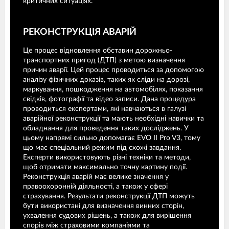
критичних ситуаціях.
РЕКОНСТРУКЦІЯ АВАРІЙ
Це процес відновлення обставин дорожньо-
транспортних пригод (ДТП) з метою визначення
причин аварії. Цей процес проводиться за допомогою
аналізу фізичних доказів, таких як сліди на дорозі,
маркування, пошкодження на автомобілях, показання
свідків, фотографії та відео записи. Дана процедура
проводиться експертами, які навчаються в галузі
аварійної реконструкції та мають необхідні навички та
обладнання для проведення таких досліджень. У
цьому напрямі сильно допомагає EVO II Pro V3, тому
що має спеціальний режим під схожі завдання.
Експерти використовують різні техніки та методи,
щоб отримати максимально точну картину події.
Реконструкція аварій має велике значення у
правоохоронній діяльності, а також у сфері
страхування. Результати реконструкції ДТП можуть
бути використані для визначення винних сторін,
ухвалення судових рішень, а також для вирішення
спорів між страховими компаніями та