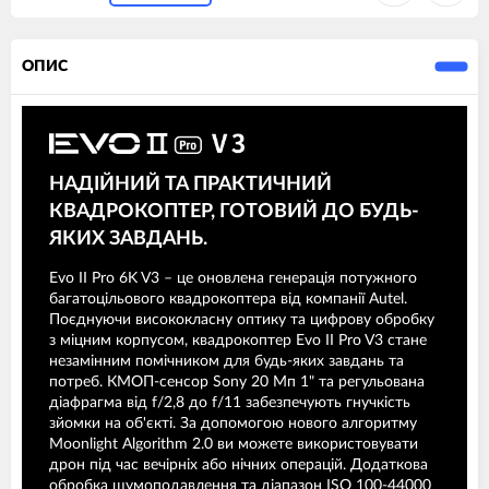
ОПИС
НАДІЙНИЙ ТА ПРАКТИЧНИЙ
КВАДРОКОПТЕР, ГОТОВИЙ ДО БУДЬ-
ЯКИХ ЗАВДАНЬ.
Evo II Pro 6K V3 – це оновлена генерація потужного
багатоцільового квадрокоптера від компанії Autel.
Поєднуючи висококласну оптику та цифрову обробку
з міцним корпусом, квадрокоптер Evo II Pro V3 стане
незамінним помічником для будь-яких завдань та
потреб. КМОП-сенсор Sony 20 Мп 1" та регульована
діафрагма від f/2,8 до f/11 забезпечують гнучкість
зйомки на об'єкті. За допомогою нового алгоритму
Moonlight Algorithm 2.0 ви можете використовувати
дрон під час вечірніх або нічних операцій. Додаткова
обробка шумоподавлення та діапазон ISO 100-44000