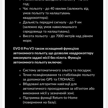
год;
Час польоту - до 40 хвилин (залежить від
умов польоту та налаштувань
квадрокоптера);
Дальність передачі сигналу - до 9 км
(залежно від умов навколишнього
середовища та налаштувань);
Висота польоту - до 7000 метрів над рівнем
моря;
EVO II Pro V3 також оснащений функцією
автономного польоту, що дозволяє квадрокоптеру
виконувати задані місії без пілота. Функція
автономного польоту включає:
Систему автоматичного зльоту та посадки;
Точне позиціонування та стабілізацію польоту
за допомогою GPS та ГЛОНАСС;
Вбудовані алгоритми навігації для
автоматичного проходження за об'єктом або
виконання місії у зазначеній зоні;
Підтримка функції Return-to-Home
(повернення на базу);