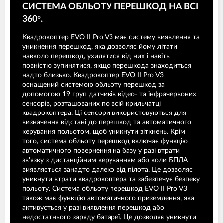
СИСТЕМА ОБЛЬОТУ ПЕРЕШКОД НА ВСІ
360°.
Квадрокоптер EVO II Pro V3 має систему виявлення та
уникнення перешкод, яка дозволяє йому літати
навколо перешкод, ухилятися від них і навіть
повністю зупинятися, якщо перешкода знаходиться
надто близько. Квадрокоптер EVO II Pro V3
оснащений системою обльоту перешкод за
допомогою 19 груп датчиків відео- та інфрачервоних
сенсорів, розташованих по всій крильчатці
квадрокоптера. Ці сенсори використовуються для
визначення відстані до перешкод та автоматичного
керування польотом, щоб уникнути зіткнень. Крім
того, система обльоту перешкод включає функцію
автоматичного повернення на базу у разі втрати
зв'язку з дистанційним керуванням або коли БПЛА
виявляється занадто далеко від пілота. Це дозволяє
уникнути втрати квадрокоптера та забезпечує безпеку
польоту. Система обльоту перешкод EVO II Pro V3
також має функцію автоматичного приземлення, яка
активується у разі виявлення перешкод або
недостатнього заряду батареї. Це дозволяє уникнути