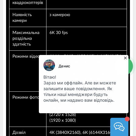
квадрокоптерів
Наявність
з камерою
камери
Максимальна
6K 30 fps
роздільна
здатність
Режими відео
6144 x 3160p (120 Мбіт/с MOV/MP4
через H.264/AVC, H.265/HEVC,
MPEG-4)
3840 x 2160p (120 Мбіт/с MOV/MP4
через H.264/AVC, H.265/HEVC,
MPEG-4)
Режими фото
DNG/JPEG
(5472 x 3076)
(3840 x 2160)
(2720 x 1528)
(1920 х 1080)
Дозвіл
4K (3840X2160), 6К (6144Х3160)