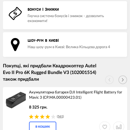
БОНУСИ І ЗНИЖКИ
Гнучка система бонусів і знижок - дозволить
економити!
ШОУ-РУМ В КИЄВІ
Наш шоу-рум в Києві: Велика Кільцева дорога 4
Покупці, які придбали Квадрокоптер Autel
Evo II Pro 6K Rugged Bundle V3 (102001514)
також придбали
Акумуляторна батарея DJI Intelligent Flight Battery for
Mavic 3 (CP.MA.00000423.01)
8 325 грн.
(561)
В КОШИК