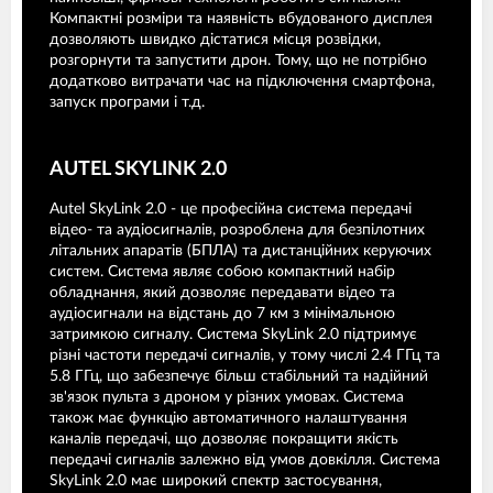
Компактні розміри та наявність вбудованого дисплея
дозволяють швидко дістатися місця розвідки,
розгорнути та запустити дрон. Тому, що не потрібно
додатково витрачати час на підключення смартфона,
запуск програми і т.д.
AUTEL SKYLINK 2.0
Autel SkyLink 2.0 - це професійна система передачі
відео- та аудіосигналів, розроблена для безпілотних
літальних апаратів (БПЛА) та дистанційних керуючих
систем. Система являє собою компактний набір
обладнання, який дозволяє передавати відео та
аудіосигнали на відстань до 7 км з мінімальною
затримкою сигналу. Система SkyLink 2.0 підтримує
різні частоти передачі сигналів, у тому числі 2.4 ГГц та
5.8 ГГц, що забезпечує більш стабільний та надійний
зв'язок пульта з дроном у різних умовах. Система
також має функцію автоматичного налаштування
каналів передачі, що дозволяє покращити якість
передачі сигналів залежно від умов довкілля. Система
SkyLink 2.0 має широкий спектр застосування,