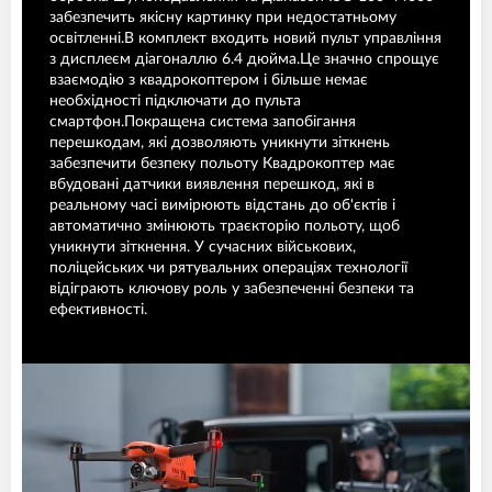
забезпечить якісну картинку при недостатньому
освітленні.В комплект входить новий пульт управління
з дисплеєм діагоналлю 6.4 дюйма.Це значно спрощує
взаємодію з квадрокоптером і більше немає
необхідності підключати до пульта
смартфон.Покращена система запобігання
перешкодам, які дозволяють уникнути зіткнень
забезпечити безпеку польоту Квадрокоптер має
вбудовані датчики виявлення перешкод, які в
реальному часі вимірюють відстань до об'єктів і
автоматично змінюють траєкторію польоту, щоб
уникнути зіткнення. У сучасних військових,
поліцейських чи рятувальних операціях технології
відіграють ключову роль у забезпеченні безпеки та
ефективності.