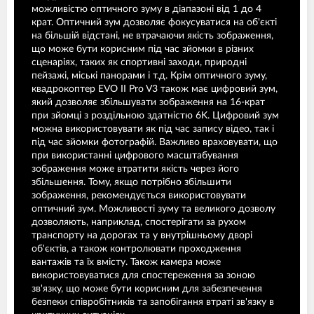
можливістю оптичного зуму в діапазоні від 1 до 4
крат. Оптичний зум дозволяє фокусуватися на об'єкті
на більшій відстані, не втрачаючи якість зображення,
що може бути корисним під час зйомки в різних
сценаріях, таких як спортивні заходи, природні
пейзажі, міські панорами і т.д. Крім оптичного зуму,
квадрокоптер EVO II Pro V3 також має цифровий зум,
який дозволяє збільшувати зображення на 16-крат
при зйомці з роздільною здатністю 6K. Цифровий зум
можна використовувати як під час запису відео, так і
під час зйомки фотографій. Важливо враховувати, що
при використанні цифрового масштабування
зображення може втратити якість через його
збільшення. Тому, якщо потрібно збільшити
зображення, рекомендується використовувати
оптичний зум. Можливості зуму та великого дозволу
дозволяють, наприклад, спостерігати за рухом
транспорту на дорогах та у внутрішньому дворі
об'єктів, а також контролювати проходження
вантажів та їх вмісту. Також камера може
використовуватися для спостереження за зоною
зв'язку, що може бути корисним для забезпечення
безпеки співробітників та запобігання втраті зв'язку в