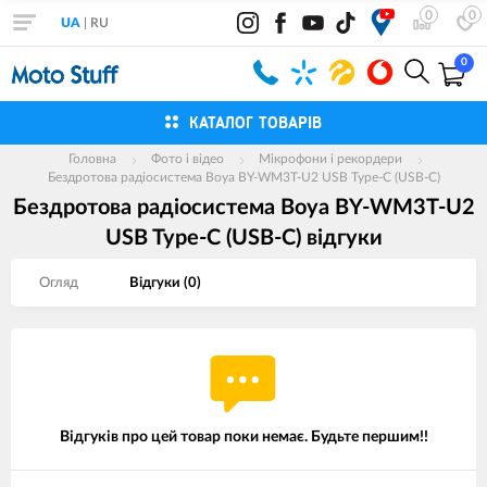
0
0
UA
|
RU
0
КАТАЛОГ ТОВАРІВ
Головна
Фото і відео
Мікрофони і рекордери
Бездротова радіосистема Boya BY-WM3T-U2 USB Type-C (USB-C)
Бездротова радіосистема Boya BY-WM3T-U2
USB Type-C (USB-C) вiдгуки
Огляд
Вiдгуки (
0
)
Відгуків про цей товар поки немає. Будьте першим!!