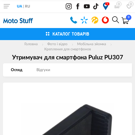
0
0
UA
|
RU
0
КАТАЛОГ ТОВАРІВ
Головна
Фото і відео
Мобільна зйомка
Крепления для смартфонов
Утримувач для смартфона Puluz PU307
Огляд
Вiдгуки
Зображення
товарів