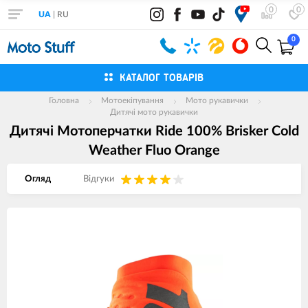
0
0
UA
|
RU
0
КАТАЛОГ ТОВАРІВ
Головна
Мотоекіпування
Мото рукавички
Дитячі мото рукавички
Дитячі Мотоперчатки Ride 100% Brisker Cold
Weather Fluo Orange
Огляд
Вiдгуки
Зображення
товарів