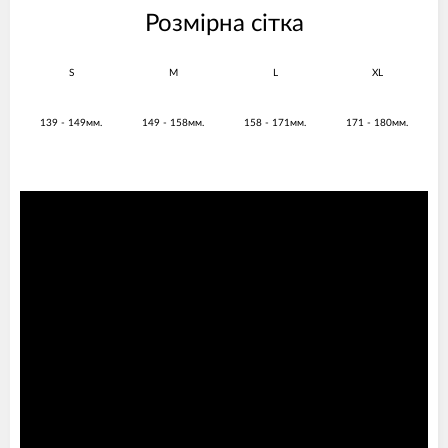
Розмірна сітка
S
M
L
XL
139 - 149мм.
149 - 158мм.
158 - 171мм.
171 - 180мм.