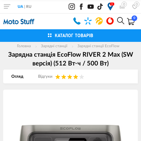
0
0
UA
|
RU
0
КАТАЛОГ ТОВАРІВ
Головна
Зарядні станції
Зарядні станції EcoFlow
Зарядна станція EcoFlow RIVER 2 Max (SW
версія) (512 Вт·ч / 500 Вт)
Огляд
Вiдгуки
Зображення
товарів