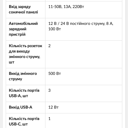
Вхід заряду
11-50В, 13А, 220Вт
сонячної панелі
Автомобільний
12 В / 24 В постійного струму, 8 А,
зарядний
100 Вт
пристрій
Кількість розеток
2
для виходу
змінного струму,
шт
Вихід змінного
500 Вт
струму
Кількість портів
3
USB-A, шт
Вихід USB-A
12 Вт
Кількість портів
1
USB-C, шт