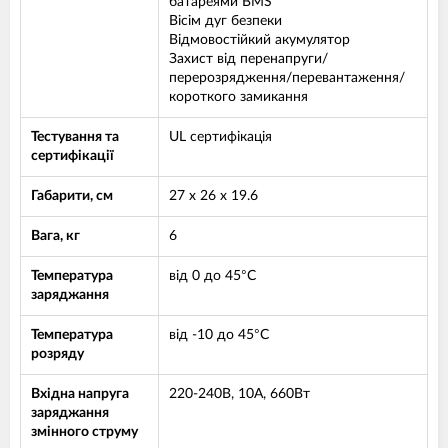
батареями BMS
Вісім дуг безпеки
Відмовостійкий акумулятор
Захист від перенапруги/
перерозрядження/перевантаження/
короткого замикання
Тестування та
UL сертифікація
сертифікації
Габарити, см
27 х 26 х 19.6
Вага, кг
6
Температура
від 0 до 45°C
заряджання
Температура
від -10 до 45°C
розряду
Вхідна напруга
220-240В, 10А, 660Вт
заряджання
змінного струму