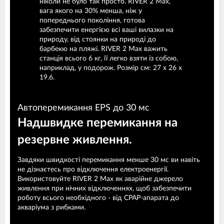
ніколи не було так просто. RIVER 2 Max,
вага якого на 30% менша, ніж у
попереднього покоління, готова
забезпечити енергією всі ваші вилазки на
природу, від стоянки на природі до
барбекю на пляжі. RIVER 2 Max важить
станція всього 6 кг, її легко взяти із собою,
наприклад, у подорож. Розмір см: 27 х 26 х
19.6.
Автоперемикання EPS до 30 мс
Надшвидке перемикання на
резервне живлення.
Завдяки швидкості перемикання менше 30 мс ви навіть
не дізнаєтесь про відключення електроенергії.
Використовуйте RIVER 2 Max як аварійне джерело
живлення при нічних відключеннях, щоб забезпечити
роботу всього необхідного - від CPAP-апарата до
акваріума з рибками.