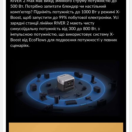
RIVER 2 Max має вихід змінного струму потужністю до
500 Вт. Потрібно запитати блендер чи настільний
комп'ютер? Підніміть потужність до 1000 Вт у режимі X-
Boost, щоб запустити до 99% побутової електроніки. Усі
зарядні станції лінійки RIVER 2 мають чисту
синусоїдальну потужність від 300 до 800 Вт, з
імпульсною потужністю, що використовує систему X-
Boost від EcoFlows для подвоєння потужності у певних
сценаріях.