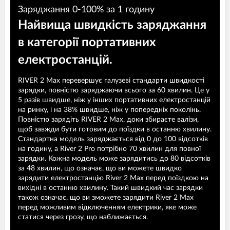
Заряджання 0-100% за 1 годину
Найвища швидкість заряджання
в категорії портативних
електростанцій.
RIVER 2 Max перевершує галузеві стандарти швидкості
зарядки, повністю заряджаючи всього за 60 хвилин. Це у
5 разів швидше, ніж у інших портативних електростанцій
на ринку, і на 38% швидше, ніж у попередніх поколінь.
Повністю зарядіть RIVER 2 Max, доки збираєте валізи,
щоб завжди бути готовим до поїздки в останню хвилину.
Стандартна модель заряджається від 0 до 100 відсотків
на годину, а River 2 Pro потрібно 70 хвилин для повної
зарядки. Кожна модель може зарядитись до 80 відсотків
за 48 хвилин, що означає, що ви можете швидко
зарядити електростанцію River 2 Max перед поїздкою на
вихідні в останню хвилину. Такий швидкий час зарядки
також означає, що ви зможете зарядити River 2 Max
перед можливим відключенням електрики, яке може
статися через грозу, що наближається.