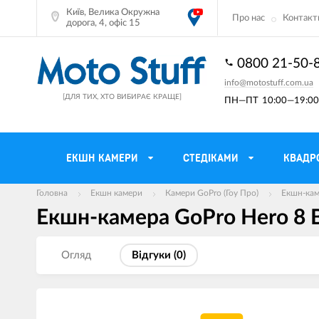
Київ, Велика Окружна
Про нас
Контакт
дорога, 4, офіс 15
0800 21-50-
info@motostuff.com.ua
[ДЛЯ ТИХ, ХТО ВИБИРАЄ КРАЩЕ]
ПН—ПТ
10:00—19:00 
ЕКШН КАМЕРИ
CТЕДІКАМИ
КВАДР
Головна
Екшн камери
Камери GoPro (Гоу Про)
Екшн-кам
Екшн-камера GoPro Hero 8 B
Мотошоломи
Тримачі смартф
Мото рукавички
Моторюкзаки та
Огляд
Вiдгуки (
0
)
Мотокуртки
Мото GPS навіг
Мотоштани
Кофри мотоцикл
Мотоботи
Сітки багажні