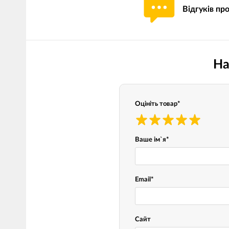
Відгуків пр
Мотокостюми
Моточохли
Мотодощовики та бахіли
Протиугінні сис
Мотозахист
Мотодзеркала
На
Термобілизна, балаклави,
Моторучки (гріп
шкарпетки
Грузики керма
Мотоекіпування ендуро
Оцініть товар
*
Мото сумки Wol
Функціональний одяг
ендуро
Тубус для інстр
Ваше ім`я
*
Захист рук
Email
*
Авто GPS навігатори
Диктофони та р
Відеореєстратори
Акустика
Сайт
LED лампи головного світла
Навушники