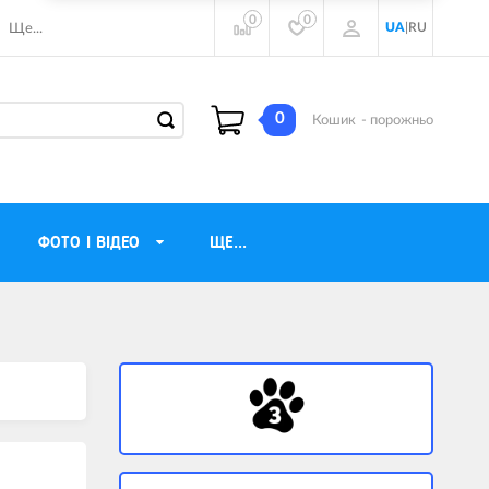
0
0
UA
|
RU
Ще...
0
Кошик
- порожньо
ФОТО І ВІДЕО
ЩЕ...
навушники
Газові обігрівачі
torola
Інверторні генератори
ічного бачення
Трехфазные генераторы
и
Джерела безперебійного живлення
ры