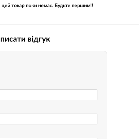
о цей товар поки немає. Будьте першим!!
Носимі га
Пропитки повітряного фільтра
Рюкзаки т
теми мото
Охолоджуюча рідина
Електрот
Мотохімія
писати відгук
Розумний 
си)
Побутова 
PowerBank
fman для
акумулято
Туристичн
ументів
Радіокеро
екордери