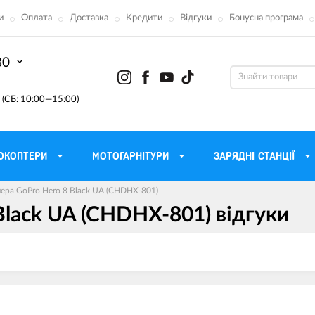
и
Оплата
Доставка
Кредити
Відгуки
Бонусна програма
80
(СБ: 10:00—15:00)
ОКОПТЕРИ
МОТОГАРНІТУРИ
ЗАРЯДНІ СТАНЦІЇ
ера GoPro Hero 8 Black UA (CHDHX-801)
lack UA (CHDHX-801) вiдгуки
ону
Моторні масла для мотоцикла
Тактичні 
Радіостанції Mo
 сумки
Трансмісійні масла
Прилади н
атори
Рідина для гальм
Проектор
етні
Мастило і чистка ланцюга
Веб-каме
Вилкові масла