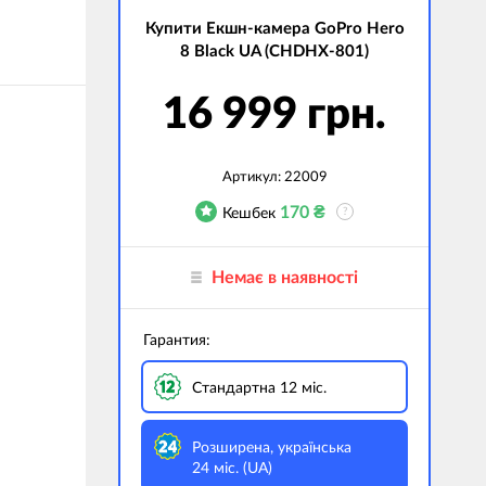
Купити Екшн-камера GoPro Hero
джети
8 Black UA (CHDHX-801)
а сумки
16 999 грн.
ранспорт
дім
Артикул:
22009
техніка
170
₴
Кешбек
?
 (Зовнішні
ри)
і GPS-навігатори
Немає в наявності
вані моделі
Гарантия:
Стандартна 12 міс.
Розширена, українська
24 міс. (UA)