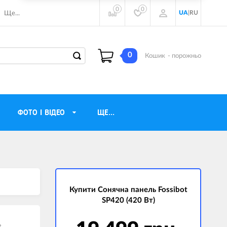
0
0
UA
|
RU
Ще...
0
Кошик
- порожньо
ФОТО І ВІДЕО
ЩЕ...
навушники
Газові обігрівачі
torola
Інверторні генератори
ічного бачення
Купити Сонячна панель Fossibot
Трехфазные генераторы
SP420 (420 Вт)
и
Джерела безперебійного живлення
ры
ь