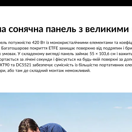
на сонячна панель з великим
нель потужністю 420 Вт із монокристалічними елементами та коефіц
. Багатошарове покриття ETFE захищає поверхню від подряпин і бриз
 умовах. У складеному вигляді панель займає 55 × 103,6 см і важит
ортається за лічені секунди і фіксується на будь-якій поверхні за д
 XT90 та DC5521 забезпечує сумісність із більшістю портативних еле
тири, або там де складний монтаж неможливий.