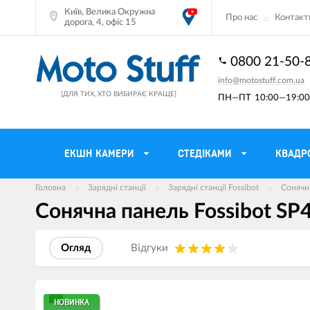
Київ, Велика Окружна
Про нас
Контакт
дорога, 4, офіс 15
0800 21-50-
info@motostuff.com.ua
[ДЛЯ ТИХ, ХТО ВИБИРАЄ КРАЩЕ]
ПН—ПТ
10:00—19:00 
ЕКШН КАМЕРИ
CТЕДІКАМИ
КВАДР
Головна
Зарядні станції
Зарядні станції Fossibot
Сонячні
Сонячна панель Fossibot SP4
Мотошоломи
Тримачі смартф
Мото рукавички
Моторюкзаки та
Огляд
Вiдгуки
Мотокуртки
Мото GPS навіг
Мотоштани
Кофри мотоцикл
Зображення
НОВИНКА
товарів
Мотоботи
Сітки багажні