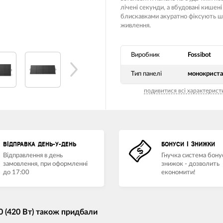
лічені секунди, а вбудовані кишені
блискавками акуратно фіксують 
живлення.
Виробник
Fossibot
Тип панелі
монокриста
подивитися всі характерист
ВІДПРАВКА ДЕНЬ-У-ДЕНЬ
БОНУСИ І ЗНИЖКИ
Відправлення в день
Гнучка система бонус
замовлення, при оформленні
знижок - дозволить
до 17:00
економити!
0 (420 Вт) також придбали