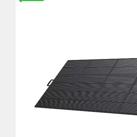
Мотокостюми
Моточохли
Мотодощовики та бахіли
Протиугінні сис
Мотозахист
Мотодзеркала
Термобілизна, балаклави,
Моторучки (гріп
шкарпетки
Грузики керма
Мотоекіпування ендуро
Мото сумки Wol
Функціональний одяг
ендуро
Тубус для інстр
Захист рук
Авто GPS навігатори
Диктофони та р
Відеореєстратори
Акустика
LED лампи головного світла
Навушники