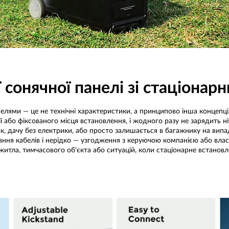
сонячної панелі зі стаціонар
елями — це не технічні характеристики, а принципово інша концепц
ї або фіксованого місця встановлення, і жодного разу не зарядить ні
к, дачу без електрики, або просто залишається в багажнику на випад
ння кабелів і нерідко — узгодження з керуючою компанією або власн
житла, тимчасового об'єкта або ситуацій, коли стаціонарне встанов