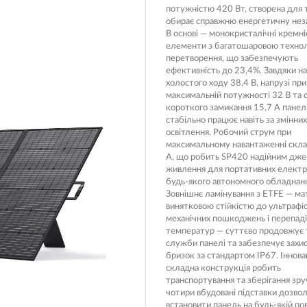
потужністю 420 Вт, створена для т
Носимі га
обирає справжню енергетичну нез
Пропитки повітряного фільтра
В основі — монокристалічні кремні
Рюкзаки т
елементи з багатошаровою техно
теми мото
Охолоджуюча рідина
перетворення, що забезпечують
Електрот
ефективність до 23,4%. Завдяки на
Мотохімія
холостого ходу 38,4 В, напрузі при
Розумний 
максимальній потужності 32 В та 
си)
короткого замикання 15,7 А панел
Побутова 
стабільно працює навіть за змінни
освітлення. Робочий струм при
PowerBank
максимальному навантаженні скла
fman для
акумулято
А, що робить SP420 надійним дж
живлення для портативних електро
Туристичн
ументів
будь-якого автономного обладнан
Зовнішнє ламінування з ETFE — ма
Радіокеро
винятковою стійкістю до ультрафі
механічних пошкоджень і перепаді
температур — суттєво продовжує 
служби панелі та забезпечує захис
екордери
бризок за стандартом IP67. Іннова
складна конструкція робить
транспортування та зберігання зр
чотири вбудовані підставки дозво
встановити панель на будь-якій пов