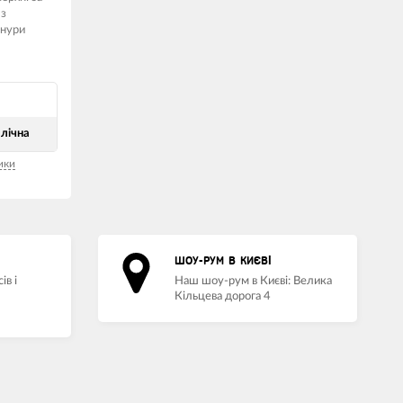
 з
шнури
лічна
ики
ШОУ-РУМ В КИЄВІ
ів і
Наш шоу-рум в Києві: Велика
Кільцева дорога 4