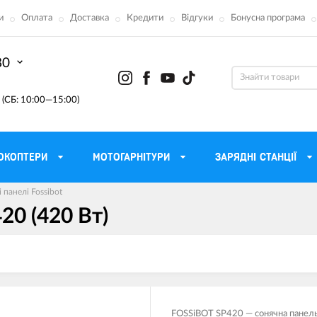
и
Оплата
Доставка
Кредити
Відгуки
Бонусна програма
80
(СБ: 10:00—15:00)
ОКОПТЕРИ
МОТОГАРНІТУРИ
ЗАРЯДНІ СТАНЦІЇ
 панелі Fossibot
20 (420 Вт)
ону
Моторні масла для мотоцикла
Тактичні 
Радіостанції Mo
 сумки
Трансмісійні масла
Прилади н
атори
Рідина для гальм
Проектор
етні
Мастило і чистка ланцюга
Веб-каме
​FOSSiBOT SP420 — сонячна панел
Вилкові масла