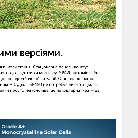
ними версіями.
ія використання. Стаціонарна панель коштує
чого далі від точки монтажу. SP420 натомість їде
ок непередбаченої ситуації. Стаціонарні панелі
иком будівлі. SP420 не потребує нічого з цього:
лення просто неможливе, це не альтернатива — це