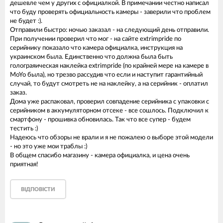
дешевле чем у других с официалкой. В примечании честно написал
что буду проверять официальность камеры - заверили что проблем
не будет :).
Отправили быстро: ночью заказал - на следующий день отправили.
При получении проверил что мог - на сайте extrimpride по
серийнику показало что камера официалка, инструкция на
украинском была. Единственно что должна была быть
голограяическая наклейка extrimpride (по крайней мере на камере в
MoYo была), но трезво рассудив что если и наступит гарантийный
случай, то будут смотреть не на наклейку, а на серийник - оплатил
заказ.
Дома уже распаковал, проверил совпадение серийника с упаковки с
серийником в аккумуляторном отсеке - все сошлось. Подключил к
смартфону - прошивка обновилась. Так что все супер - будем
тестить :)
Надеюсь что обзоры не врали и я не пожалею о выборе этой модели
- но это уже мои траблы :)
В общем спасибо магазину - камера официалка, и цена очень
приятная!
ВІДПОВІСТИ