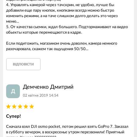
4. Управлять камерой через тачскрин, не удобно, лучше бы
добавили еще пару кнопок, кнопками всегда можно быстро
изменить режими, а на таче слишком долго делать это через
меню...
5. От качества сьемки, ждал большего. Подтормаживают на видео
обьекты которые перемещаются в кадре.
Если подитожить, магазином очень доволен, камера немного
разочаровала, скажем так ощущения 50/50...
ВІДПОВІСТИ
Демченко Дмитрий
Д
02 квітня 2019 14:54
Супер!
Сначала взял DJI osmo pocket, потом решил взять GoPro 7. Заказал
в субботу вечером, в воскресенье утром перезвонили! Приятный