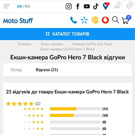
0
0
UA
|
RU
0
КАТАЛОГ ТОВАРІВ
Головна
Екшн камери
Камери GoPro (Гоу Про)
Екшн-камера GoPro Hero 7 Black
Екшн-камера GoPro Hero 7 Black вiдгуки
Огляд
Вiдгуки (
21
)
21 відгукiв до товару Екшн-камера GoPro Hero 7 Black
(21)
(11)
(10)
(0)
(0)