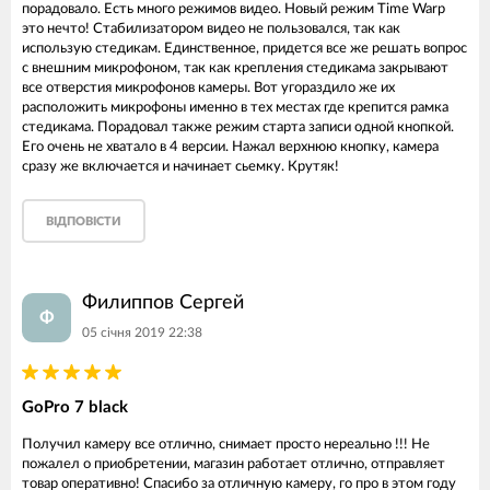
порадовало. Есть много режимов видео. Новый режим Time Warp
это нечто! Стабилизатором видео не пользовался, так как
использую стедикам. Единственное, придется все же решать вопрос
с внешним микрофоном, так как крепления стедикама закрывают
все отверстия микрофонов камеры. Вот угораздило же их
расположить микрофоны именно в тех местах где крепится рамка
стедикама. Порадовал также режим старта записи одной кнопкой.
Его очень не хватало в 4 версии. Нажал верхнюю кнопку, камера
сразу же включается и начинает сьемку. Крутяк!
ВІДПОВІСТИ
Филиппов Сергей
Ф
05 січня 2019 22:38
GoPro 7 black
Получил камеру все отлично, снимает просто нереально !!! Не
пожалел о приобретении, магазин работает отлично, отправляет
товар оперативно! Спасибо за отличную камеру, го про в этом году