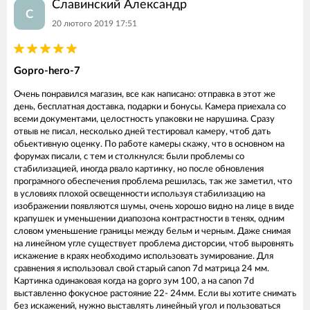
Славинский Александр
С
20 лютого 2019 17:51
Gopro-hero-7
Очень понравился магазин, все как написано: отправка в этот же
день, бесплатная доставка, подарки и бонусы. Камера приехала со
всеми документами, целостность упаковки не нарушина. Сразу
отвыв не писал, несколько дней тестировал камеру, чтоб дать
обьективную оценку. По работе камеры скажу, что в основном на
форумах писали, с тем и столкнулся: были проблемы со
стабилизацией, иногда рвало картинку, но после обновления
програмного обеспечения проблема решилась, так же заметил, что
в условиях плохой освещенности используя стабилизацию на
изображении появляются шумы, очень хорошо видно на лице в виде
крапушек и уменьшении диапозона контрастности в тенях, одним
словом уменьшение границы между бельм и черным. Даже снимая
на линейном угле существует проблема дисторсии, чтоб выровнять
искажение в краях необходимо использовать зумирование. Для
сравнения я использовал свой старый canon 7d матрица 24 мм.
Картинка одинаковая когда на gopro зум 100, а на canon 7d
выставленно фокусное растояние 22- 24мм. Если вы хотите снимать
без искажений, нужно выставлять линейный угол и пользоваться