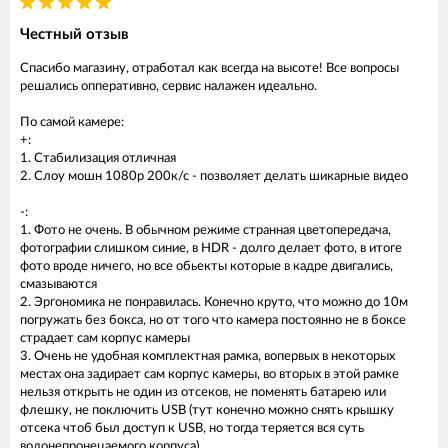
Честный отзыв
Спасибо магазину, отработал как всегда на высоте! Все вопросы
решались опперативно, сервис налажен идеально.
По самой камере:
+:
1. Стабилизация отличная
2. Слоу мошн 1080p 200к/с - позволяет делать шикарные видео
-:
1. Фото не очень. В обычном режиме странная цветопередача,
фотографии слишком синие, в HDR - долго делает фото, в итоге
фото вроде ничего, но все обьекты которые в кадре двигались,
смазываются
2. Эргономика не понравилась. Конечно круто, что можно до 10м
погружать без бокса, но от того что камера постоянно не в боксе
страдает сам корпус камеры
3. Очень не удобная комплектная рамка, вопервых в некоторых
местах она задирает сам корпус камеры, во вторых в этой рамке
нельзя открыть не один из отсеков, не поменять батарею или
флешку, не поключить USB (тут конечно можно снять крышку
отсека чтоб был доступ к USB, но тогда теряется вся суть
водонепронецаемого корпуса)