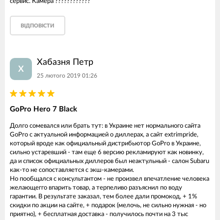
сервис. Камера ????????????
ВІДПОВІСТИ
Хабазня Петр
Х
25 лютого 2019 01:26
GoPro Hero 7 Black
Долго сомевался или брать тут: в Украине нет нормального сайта
GoPro с актуальной информацией о диллерах, а сайт extrimpride,
который вроде как официальный дистрибьютор GoPro в Украине,
сильно устаревший - там еще 6 версию рекламируют как новинку,
да и список официальных диллеров был неактульный - салон Subaru
как-то не сопоставляется с экш-камерами.
Но пообщался с консультантом - не произвел впечатление человека
желающегго впарить товар, а терпеливо разъяснил по воду
гарантии. В результате заказал, тем более дали промокод, + 1%
скидки по акции на сайте, + подарок (мелочь, не сильно нужная - но
приятно), + бесплатная доставка - получилось почти на 3 тыс