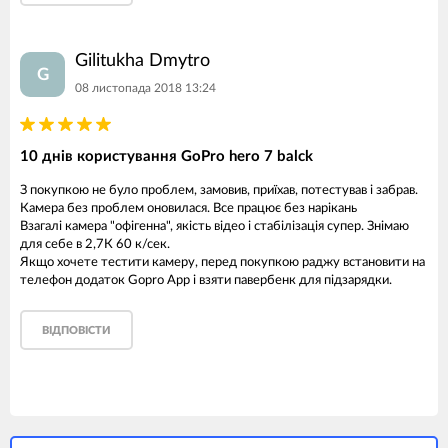
Gilitukha Dmytro
G
08 листопада 2018 13:24
10 днів користування GoPro hero 7 balck
З покупкою не було проблем, замовив, приїхав, потестував і забрав.
Камера без проблем оновилася. Все працює без нарікань
Взагалі камера "офігенна", якість відео і стабілізація супер. Знімаю
для себе в 2,7К 60 к/сек.
Якщо хочете тестити камеру, перед покупкою раджу встановити на
телефон додаток Gopro App і взяти павербенк для підзарядки.
ВІДПОВІСТИ