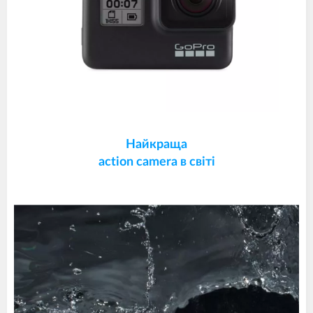
Найкраща
action camera в світі