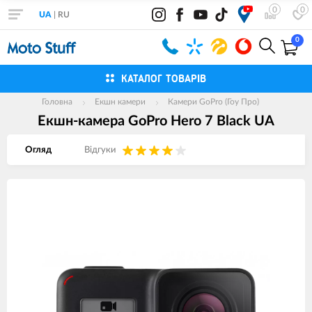
0
0
UA
|
RU
0
КАТАЛОГ ТОВАРІВ
Головна
Екшн камери
Камери GoPro (Гоу Про)
Екшн-камера GoPro Hero 7 Black UA
Огляд
Вiдгуки
Зображення
товарів