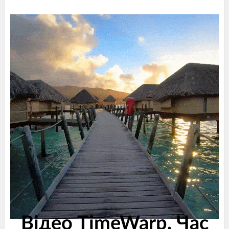
Відео TimeWarp. Час