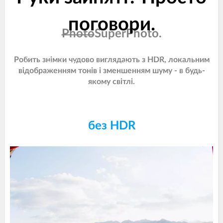
поговори.
Photo
SuperPhoto.
Скажіть одну з 16 команд, включаючи «GoPro, зробіть
Робить знімки чудово виглядають з HDR, локальним
знімок» або «Це було круто», щоб позначити епічне відео.
відображенням тонів і зменшенням шуму - в будь-
якому світлі.
без HDR