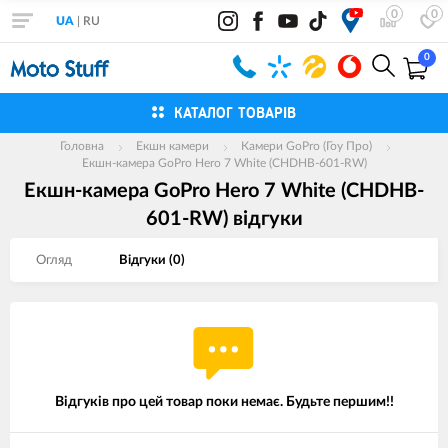
0
0
UA
|
RU
0
КАТАЛОГ ТОВАРІВ
Головна
Екшн камери
Камери GoPro (Гоу Про)
Екшн-камера GoPro Hero 7 White (CHDHB-601-RW)
Екшн-камера GoPro Hero 7 White (CHDHB-
601-RW) вiдгуки
Огляд
Вiдгуки (
0
)
Відгуків про цей товар поки немає. Будьте першим!!