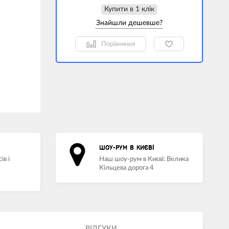
Купити в 1 клiк
Порівняння
ШОУ-РУМ В КИЄВІ
ів і
Наш шоу-рум в Києві: Велика
Кільцева дорога 4
ВIДГУКИ