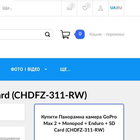
0
0
UA
|
RU
Ще...
0
Кошик
- порожньо
ФОТО І ВІДЕО
ЩЕ...
ard (CHDFZ-311-RW)
навушники
Газові обігрівачі
torola
Інверторні генератори
ічного бачення
Купити Панорамна камера GoPro
Трехфазные генераторы
Max 2 + Monopod + Enduro + SD
и
Джерела безперебійного живлення
Card (CHDFZ-311-RW)
ры
 розширена