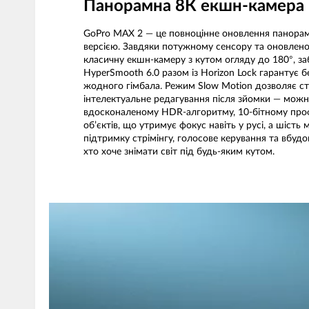
Панорамна 8К екшн-камера
GoPro MAX 2 — це повноцінне оновлення панорамно
версією. Завдяки потужному сенсору та оновлено
класичну екшн-камеру з кутом огляду до 180°, за
HyperSmooth 6.0 разом із Horizon Lock гарантує б
жодного гімбала. Режим Slow Motion дозволяє ств
інтелектуальне редагування після зйомки — можн
вдосконаленому HDR-алгоритму, 10-бітному профі
об’єктів, що утримує фокус навіть у русі, а шіст
підтримку стрімінгу, голосове керування та вбу
хто хоче знімати світ під будь-яким кутом.