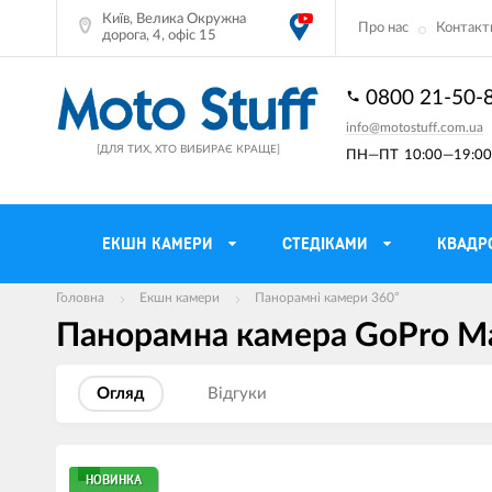
Київ, Велика Окружна
Про нас
Контакт
дорога, 4, офіс 15
0800 21-50-
info@motostuff.com.ua
[ДЛЯ ТИХ, ХТО ВИБИРАЄ КРАЩЕ]
ПН—ПТ
10:00—19:00 
ЕКШН КАМЕРИ
CТЕДІКАМИ
КВАДР
Головна
Екшн камери
Панорамні камери 360°
Панорамна камера GoPro Ma
Мотошоломи
Тримачі смартф
Мото рукавички
Моторюкзаки та
Огляд
Вiдгуки
Мотокуртки
Мото GPS навіг
Мотоштани
Кофри мотоцикл
Зображення
НОВИНКА
товарів
Мотоботи
Сітки багажні