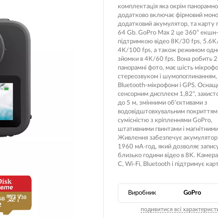
комплектація яка окрім панорамно
Носимі га
додатково включає фірмовий моно
Пропитки повітряного фільтра
додатковий акумулятор, та карту п
Рюкзаки т
64 Gb. GoPro Max 2 це 360° екшн
теми мото
Охолоджуюча рідина
підтримкою відео 8K/30 fps, 5.6K/
Електрот
4K/100 fps, а також режимом одн
Мотохімія
зйомки в 4K/60 fps. Вона робить 
Розумний 
панорамні фото, має шість мікрофо
си)
стереозвуком і шумопоглинанням,
Побутова 
Bluetooth-мікрофони і GPS. Оснащ
сенсорним дисплеєм 1,82", захист
PowerBank
до 5 м, змінними об'єктивами з
fman для
акумулято
водовідштовхувальним покриттям 
сумісністю з кріпленнями GoPro,
Туристичн
ументів
штативними гвинтами і магнітними
Живлення забезпечує акумулятор
Радіокеро
1960 мА·год, який дозволяє запис
близько години відео в 8K. Камер
C, Wi-Fi, Bluetooth і підтримує кар
екордери
Виробник
GoPro
подивитися всі характерист