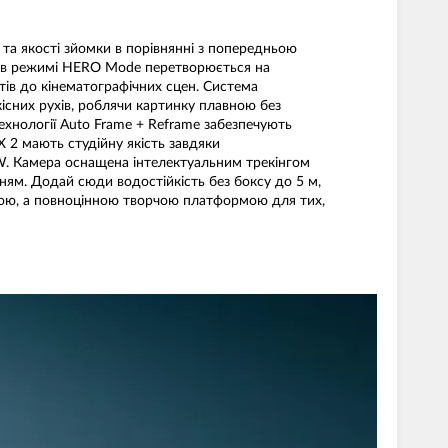
 та якості зйомки в порівнянні з попередньою
 а в режимі HERO Mode перетворюється на
тів до кінематографічних сцен. Система
дкісних рухів, роблячи картинку плавною без
ехнології Auto Frame + Reframe забезпечують
 2 мають студійну якість завдяки
W. Камера оснащена інтелектуальним трекінгом
нням. Додай сюди водостійкість без боксу до 5 м,
ерою, а повноцінною творчою платформою для тих,