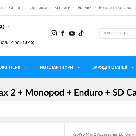
и
Оплата
Доставка
Кредити
Відгуки
Бонусна програма
80
(СБ: 10:00—15:00)
ОКОПТЕРИ
МОТОГАРНІТУРИ
ЗАРЯДНІ СТАНЦІЇ
x 2 + Monopod + Enduro + SD C
ону
Моторні масла для мотоцикла
Тактичні 
Радіостанції Mo
 сумки
Трансмісійні масла
Прилади н
атори
Рідина для гальм
Проектор
етні
Мастило і чистка ланцюга
Веб-каме
GoPro Max 2 Accessories Bundle —
Вилкові масла