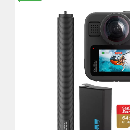
Мотокостюми
Моточохли
Мотодощовики та бахіли
Протиугінні сис
Мотозахист
Мотодзеркала
Термобілизна, балаклави,
Моторучки (гріп
шкарпетки
Грузики керма
Мотоекіпування ендуро
Мото сумки Wol
Функціональний одяг
ендуро
Тубус для інстр
Захист рук
Авто GPS навігатори
Диктофони та р
Відеореєстратори
Акустика
LED лампи головного світла
Навушники