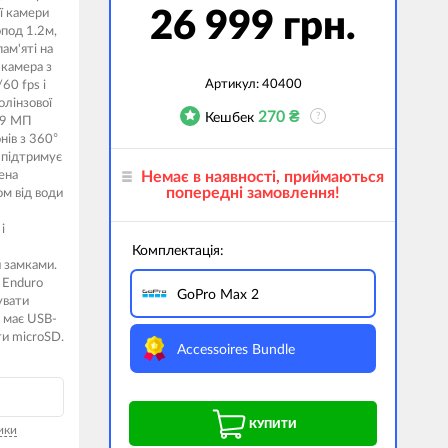
ї камери
26 999 грн.
джети
под 1.2м,
ам'яті на
а сумки
-камера з
Артикул:
40400
60 fps і
ранспорт
олінзової
270
₴
Кешбек
?
29 МП
дім
нів з 360°
 підтримує
техніка
ена
Немає в наявності, приймаються
попередні замовлення!
ом від води
 (Зовнішні
ри)
і
Комплектація:
і GPS-навігатори
 замками.
 Enduro
вані моделі
GoPro Max 2
увати
а має USB-
ти microSD.
Accessoires Bundle
КУПИТИ
ики