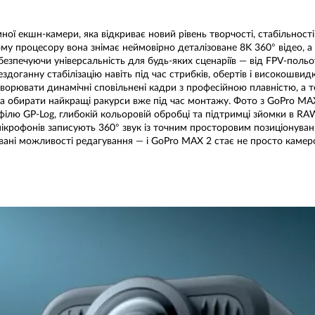
ї екшн-камери, яка відкриває новий рівень творчості, стабільності
му процесору вона знімає неймовірно деталізоване 8K 360° відео,
безпечуючи універсальність для будь-яких сценаріїв — від FPV-польо
ездоганну стабілізацію навіть під час стрибків, обертів і високошви
орювати динамічні сповільнені кадри з професійною плавністю, а т
а обирати найкращі ракурси вже під час монтажу. Фото з GoPro MAX
лю GP-Log, глибокій кольоровій обробці та підтримці зйомки в RA
ь мікрофонів записують 360° звук із точним просторовим позиціонува
довані можливості редагування — і GoPro MAX 2 стає не просто кам