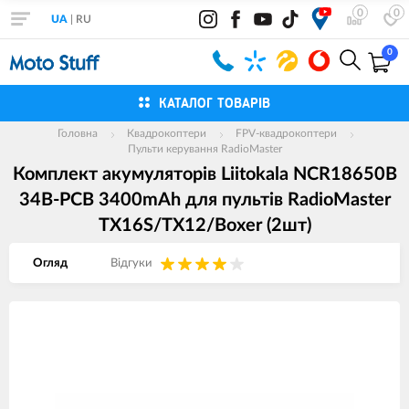
0
0
UA
|
RU
0
КАТАЛОГ ТОВАРІВ
Головна
Квадрокоптери
FPV-квадрокоптери
Пульти керування RadioMaster
Комплект акумуляторів Liitokala NCR18650B
34B-PCB 3400mAh для пультів RadioMaster
TX16S/TX12/Boxer (2шт)
Огляд
Вiдгуки
Зображення
товарів