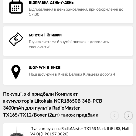
ВІДПРАВКА ДЕНЬ-У-ДЕНЬ
Відправлення в день замовлення, при оформленні до
17:00
БОНУСИ І ЗНИЖКИ
Гнучка система бонусів і знижок - дозволить
економити!
ШОУ-РУМ В КИЄВІ
Наш шоу-рум в Києві: Велика Кільцева дорога 4
Покупці, які придбали Комплект
акумуляторів Liitokala NCR18650B 34B-PCB
3400mAh для пультів RadioMaster
TX16S/TX12/Boxer (2шт) також придбали
Пульт керування RadioMaster TX16S Mark II (ELRS, Hall
V4.0) (HP0157.0020)