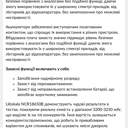
безпеки порівняно з аналогами без подібної функції, даючи
змогу використовувати їх у широкому спектрі приладів, від
ліхтариків до відеоапаратури, без занепокоєння про можливі
несправності.
Акумулятори забезпечені виступаючим позитивним
контактом, що спрощує їх використання в різних пристроях.
Вбудована плата захисту значно підвищує рівень безпеки
порівняно з аналогами без подібної функції, даючи змогу
використовувати їх у широкому спектрі приладів, від
ліхтариків до відеоапаратури, без занепокоєння про можливі
несправності.
Захисні функції включають у себе:
Запобігання надмірному розряду;
Захист від перезавантаження;
Захист від неправильного встановлення батареї, що
запобігає короткому замиканню.
Liitokala NCR18650B демонструють чудові результати в
тестах, показуючи реальну ємність у діапазоні 3200-3250 мАг,
що виділяє їх на тлі конкурентів. Їхня вартість залишається
конкурентоспроможною, що робить їх привабливим
варіантом для споживачів, які шукають якісні джерела