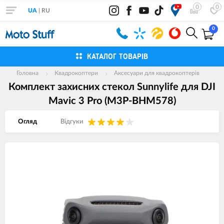
0
0
UA
|
RU
0
КАТАЛОГ ТОВАРІВ
Головна
Квадрокоптери
Аксесуари для квадрокоптерів
Комплект захисних стекол Sunnylife для DJI
Mavic 3 Pro (M3P-BHM578)
Огляд
Вiдгуки
Зображення
товарів