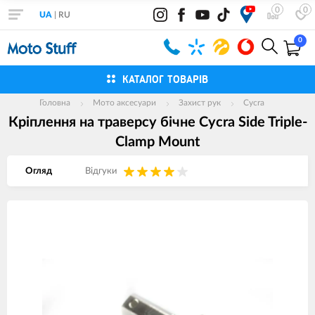
0
0
UA
|
RU
0
КАТАЛОГ ТОВАРІВ
Головна
Мото аксесуари
Захист рук
Cycra
Кріплення на траверсу бічне Cycra Side Triple-
Clamp Mount
Огляд
Вiдгуки
Зображення
товарів