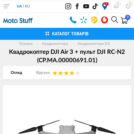
0
0
UA
|
RU
0
КАТАЛОГ ТОВАРІВ
Головна
Квадрокоптери
Квадрокоптери DJI
Квадрокоптер DJI Air 3 + пульт DJI RC-N2
(CP.MA.00000691.01)
Огляд
Вiдгуки
Зображення
товарів