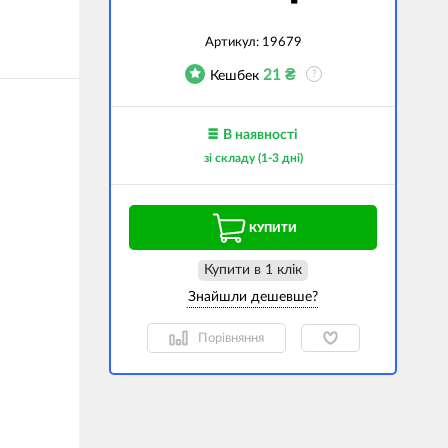
джети
Артикул:
19679
а сумки
21
₴
Кешбек
?
ранспорт
дім
В наявності
зі складу (1-3 дні)
техніка
 (Зовнішні
ри)
КУПИТИ
і GPS-навігатори
Купити в 1 клiк
вані моделі
Порівняння