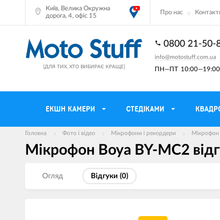
Київ, Велика Окружна
Про нас
Контакт
дорога, 4, офіс 15
0800 21-50-
info@motostuff.com.ua
[ДЛЯ ТИХ, ХТО ВИБИРАЄ КРАЩЕ]
ПН—ПТ
10:00—19:00 
ЕКШН КАМЕРИ
CТЕДІКАМИ
КВАДР
Головна
Фото і відео
Мікрофони і рекордери
Мікрофон
Мікрофон Boya BY-MC2 вiд
Мотошоломи
Тримачі смартф
Мото рукавички
Моторюкзаки та
Огляд
Вiдгуки (
0
)
Мотокуртки
Мото GPS навіг
Мотоштани
Кофри мотоцикл
Мотоботи
Сітки багажні