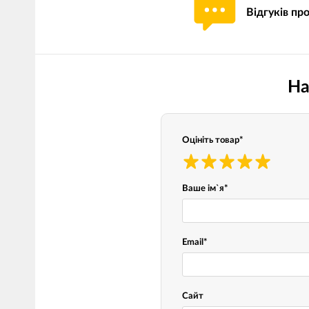
Відгуків пр
Мотокостюми
Моточохли
Мотодощовики та бахіли
Протиугінні сис
Мотозахист
Мотодзеркала
На
Термобілизна, балаклави,
Моторучки (гріп
шкарпетки
Грузики керма
Мотоекіпування ендуро
Оцініть товар
*
Мото сумки Wol
Функціональний одяг
ендуро
Тубус для інстр
Ваше ім`я
*
Захист рук
Email
*
Авто GPS навігатори
Диктофони та р
Відеореєстратори
Акустика
Сайт
LED лампи головного світла
Навушники