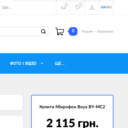
0
0
UA
|
RU
Ще...
0
Кошик
- порожньо
ФОТО І ВІДЕО
ЩЕ...
навушники
Газові обігрівачі
torola
Інверторні генератори
ічного бачення
Купити Мікрофон Boya BY-MC2
Трехфазные генераторы
и
Джерела безперебійного живлення
2 115 грн.
ры