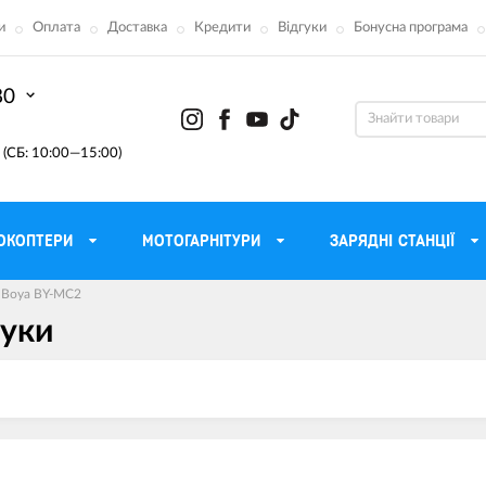
и
Оплата
Доставка
Кредити
Відгуки
Бонусна програма
80
(СБ: 10:00—15:00)
ОКОПТЕРИ
МОТОГАРНІТУРИ
ЗАРЯДНІ СТАНЦІЇ
 Boya BY-MC2
гуки
ону
Моторні масла для мотоцикла
Тактичні 
Радіостанції Mo
 сумки
Трансмісійні масла
Прилади н
атори
Рідина для гальм
Проектор
етні
Мастило і чистка ланцюга
Веб-каме
Вилкові масла