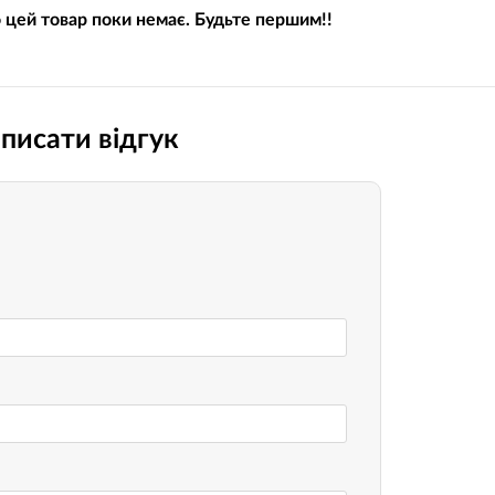
о цей товар поки немає. Будьте першим!!
Носимі га
Пропитки повітряного фільтра
Рюкзаки т
теми мото
Охолоджуюча рідина
Електрот
Мотохімія
писати відгук
Розумний 
си)
Побутова 
PowerBank
fman для
акумулято
Туристичн
ументів
Радіокеро
екордери