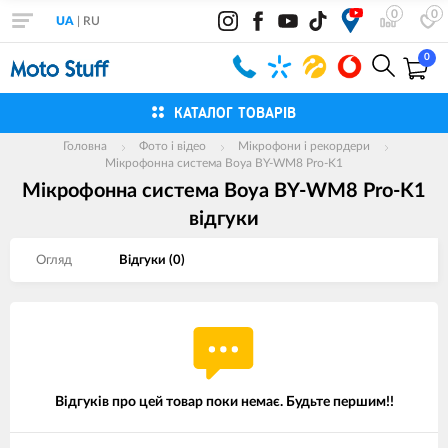
0
0
UA
|
RU
0
КАТАЛОГ ТОВАРІВ
Головна
Фото і відео
Мікрофони і рекордери
Мікрофонна система Boya BY-WM8 Pro-K1
Мікрофонна система Boya BY-WM8 Pro-K1
вiдгуки
Огляд
Вiдгуки (
0
)
Відгуків про цей товар поки немає. Будьте першим!!