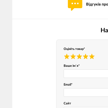
Відгуків пр
Мотокостюми
Моточохли
Мотодощовики та бахіли
Протиугінні сис
Мотозахист
Мотодзеркала
На
Термобілизна, балаклави,
Моторучки (гріп
шкарпетки
Грузики керма
Мотоекіпування ендуро
Оцініть товар
*
Мото сумки Wol
Функціональний одяг
ендуро
Тубус для інстр
Ваше ім`я
*
Захист рук
Email
*
Авто GPS навігатори
Диктофони та р
Відеореєстратори
Акустика
Сайт
LED лампи головного світла
Навушники