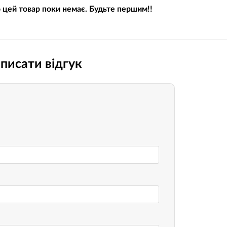
о цей товар поки немає. Будьте першим!!
Носимі га
Пропитки повітряного фільтра
Рюкзаки т
теми мото
Охолоджуюча рідина
Електрот
Мотохімія
писати відгук
Розумний 
си)
Побутова 
PowerBank
fman для
акумулято
Туристичн
ументів
Радіокеро
екордери