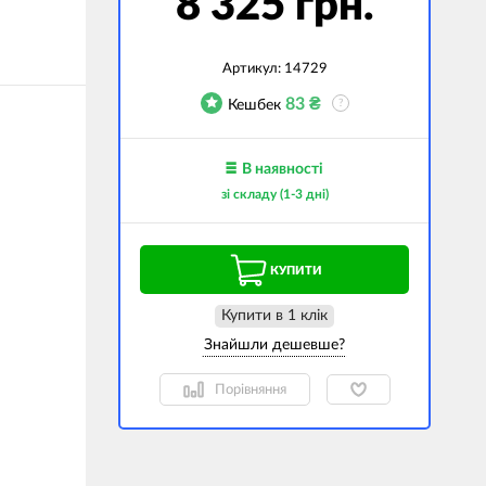
8 325 грн.
джети
а сумки
Артикул:
14729
83
₴
Кешбек
?
ранспорт
дім
В наявності
техніка
зі складу (1-3 дні)
 (Зовнішні
ри)
КУПИТИ
і GPS-навігатори
вані моделі
Купити в 1 клiк
Порівняння