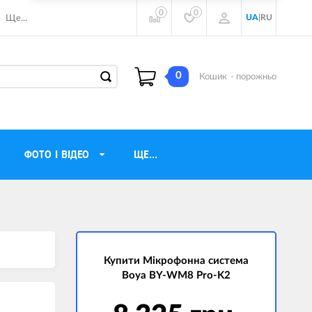
0
0
UA
|
RU
Ще...
0
Кошик
- порожньо
ФОТО І ВІДЕО
ЩЕ...
навушники
Газові обігрівачі
torola
Інверторні генератори
ічного бачення
Купити Мікрофонна система
Трехфазные генераторы
Boya BY-WM8 Pro-K2
и
Джерела безперебійного живлення
ры