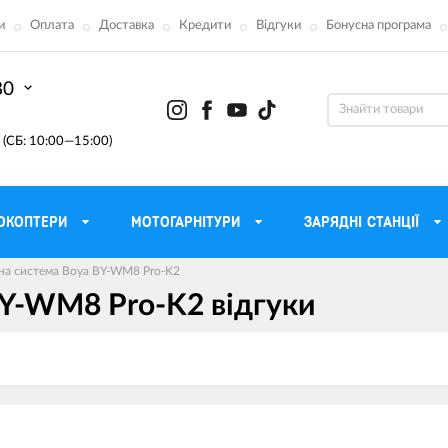
и
Оплата
Доставка
Кредити
Відгуки
Бонусна програма
80
(СБ: 10:00—15:00)
ОКОПТЕРИ
МОТОГАРНІТУРИ
ЗАРЯДНІ СТАНЦІЇ
а система Boya BY-WM8 Pro-K2
Y-WM8 Pro-K2 вiдгуки
ону
Моторні масла для мотоцикла
Тактичні 
Радіостанції Mo
 сумки
Трансмісійні масла
Прилади н
атори
Рідина для гальм
Проектор
етні
Мастило і чистка ланцюга
Веб-каме
Вилкові масла