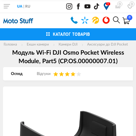
0
0
UA
|
RU
0
КАТАЛОГ ТОВАРІВ
Головна
Екшн камери
Камери DJI
Аксесуари до DJI Pocket
Модуль Wi-Fi DJI Osmo Pocket Wireless
Module, Part5 (CP.OS.00000007.01)
Огляд
Вiдгуки
Зображення
товарів