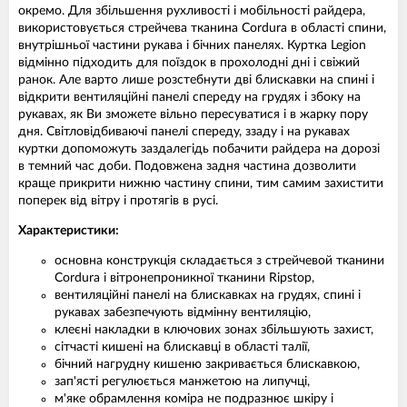
окремо. Для збільшення рухливості і мобільності райдера,
використовується стрейчева тканина Cordura в області спини,
внутрішньої частини рукава і бічних панелях. Куртка Legion
відмінно підходить для поїздок в прохолодні дні і свіжий
ранок. Але варто лише розстебнути дві блискавки на спині і
відкрити вентиляційні панелі спереду на грудях і збоку на
рукавах, як Ви зможете вільно пересуватися і в жарку пору
дня. Світловідбиваючі панелі спереду, ззаду і на рукавах
куртки допоможуть заздалегідь побачити райдера на дорозі
в темний час доби. Подовжена задня частина дозволити
краще прикрити нижню частину спини, тим самим захистити
поперек від вітру і протягів в русі.
Характеристики:
основна конструкція складається з стрейчевой тканини
Cordura і вітронепроникної тканини Ripstop,
вентиляційні панелі на блискавках на грудях, спині і
рукавах забезпечують відмінну вентиляцію,
клеєні накладки в ключових зонах збільшують захист,
сітчасті кишені на блискавці в області талії,
бічний нагрудну кишеню закривається блискавкою,
зап'ясті регулюється манжетою на липучці,
м'яке обрамлення коміра не подразнює шкіру і