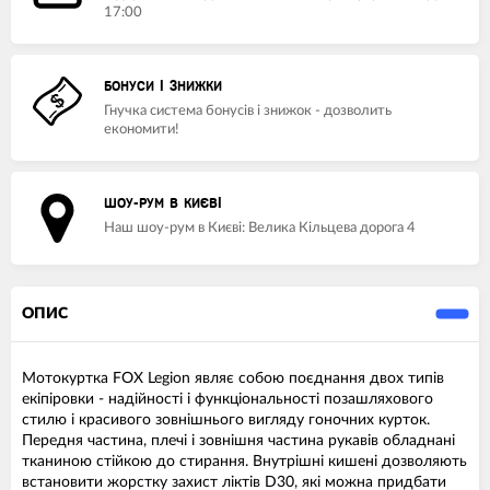
17:00
БОНУСИ І ЗНИЖКИ
Гнучка система бонусів і знижок - дозволить
економити!
ШОУ-РУМ В КИЄВІ
Наш шоу-рум в Києві: Велика Кільцева дорога 4
ОПИС
Мотокуртка FOX Legion являє собою поєднання двох типів
екіпіровки - надійності і функціональності позашляхового
стилю і красивого зовнішнього вигляду гоночних курток.
Передня частина, плечі і зовнішня частина рукавів обладнані
тканиною стійкою до стирання. Внутрішні кишені дозволяють
встановити жорстку захист ліктів D30, які можна придбати