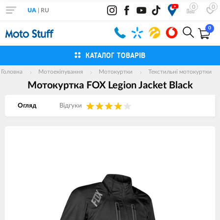
0
0
UA
|
RU
0
КАТАЛОГ ТОВАРІВ
Головна
Мотоекіпування
Мотокуртки
Текстильні мотокуртки
Мотокуртка FOX Legion Jacket Black
Огляд
Вiдгуки
Зображення
товарів