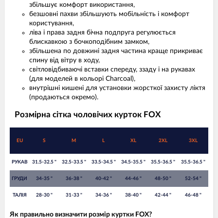
збільшує комфорт використання,
безшовні пахви збільшують мобільність і комфорт
користування,
ліва і права задня бічна подпруга регулюється
блискавкою з бочкоподібним замком,
збільшена по довжині задня частина краще прикриває
спину від вітру в ходу,
світловідбиваючі вставки спереду, ззаду і на рукавах
(для моделей в кольорі Charcoal),
внутрішні кишені для установки жорсткої захисту ліктя
(продаються окремо).
Розмірна сітка чоловічих курток FOX
EU
S
M
L
XL
2XL
3XL
РУКАВ
31.5-32.5 "
32.5-33.5 "
33.5-34.5 "
34.5-35.5 "
35.5-36.5 "
35.5-36.5 "
ГРУДИ
34-35 "
36-38 "
40-42 "
44-46 "
48-50 "
52-54 "
ТАЛІЯ
28-30 "
31-33 "
34-36 "
38-40 "
42-44 "
46-48 "
Як правильно визначити розмір куртки FOX?