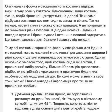
Оптимальна форма мотоциклетного костюма відіграє
вирішальну роль у багатьох відношеннях: якщо костюм
тисне, водій гірше концентрується на дорозі. Те ж саме
відбувається, якщо костюм сидить занадто вільно. Так чи
інакше, нерви і сили виснажуються швидше. А це призводить
до зниження рівня безпеки. Ще один момент - відмінна
посадка куртки і брюк: рукава і штани не повинні задиратися.
Це також важливо для безпеки і захисту від негоди.
Тому всі костюми скроєні по фасону спеціально для їзди на
мотоциклі, мають численні можливості регулювання ширини і
різні корисні деталі, наприклад розтягуються складки. Однак
основною умовою того, щоб костюм сидів як влитий, є
правильний вибір розміру. Більше 40 розмірів дозволяють
підібрати потрібний з урахуванням практично будь-яких
особливостей людської фігури. Ви самі можете зняти з себе
точні мірки! Нижче наведена інформація про те, як це
правильно зробити.
Довжина рукава.
Стоячи прямо, не горблячись і
розташуємо руки "по швах", зігніть руку в ліктьовому
суглобі під кутом 45 °. Попросіть кого-то заміряти
відстань від від основи шиї в центрі хребта, уздовж